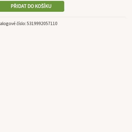
PŘIDAT DO KOŠÍKU
alogové číslo:
5319992057110