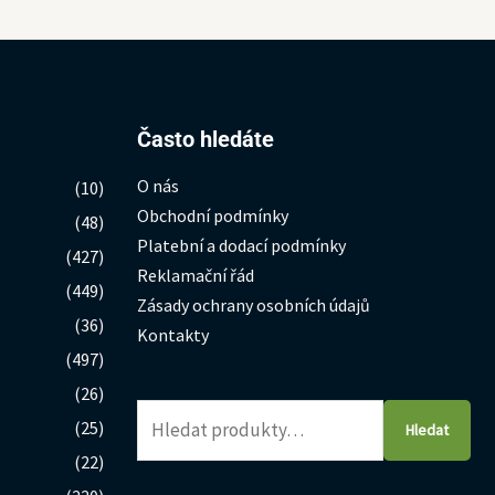
Hledat:
Často hledáte
O nás
(10)
Obchodní podmínky
(48)
Platební a dodací podmínky
(427)
Reklamační řád
(449)
Zásady ochrany osobních údajů
(36)
Kontakty
(497)
(26)
(25)
Hledat
(22)