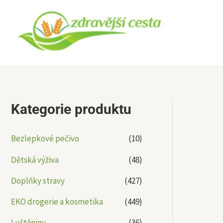
Přeskočit
na
obsah
Kategorie produktu
Bezlepkové pečivo
(10)
Dětská výživa
(48)
Doplňky stravy
(427)
EKO drogerie a kosmetika
(449)
Luštěniny
(36)