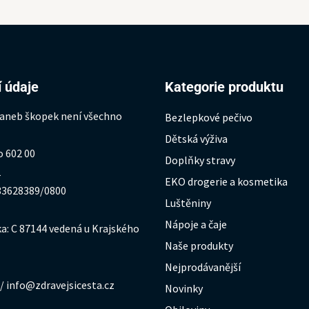
 údaje
Kategorie produktu
 aneb škopek není všechno
Bezlepkové pečivo
Dětská výživa
o 602 00
Doplňky stravy
1
EKO drogerie a kosmetika
333628389/0800
Luštěniny
Nápoje a čaje
a: C 87144 vedená u Krajského
Naše produkty
Nejprodávanější
/ info@zdravejsicesta.cz
Novinky