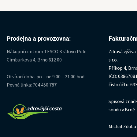
Prodejna a provozovna:
Fakturační
Nákupní centrum TESCO Královo Pole
Zdravá výživa
Cimburkova 4, Brno 612 00
s.r.o.
Příkop 4, Brn
IČO: 0386708
Otvírací doba: po – ne 9:00 – 21:00 hod.
číslo účtu: 6
Pevná linka: 704 450 787
Spisová značk
soudu v Brně
Michal Zduba 