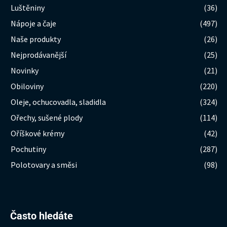
Luštěniny
(36)
Nápoje a čaje
(497)
Naše produkty
(26)
Nejprodávanější
(25)
Novinky
(21)
Obiloviny
(220)
Oleje, ochucovadla, sladidla
(324)
Ořechy, sušené plody
(114)
Oříškové krémy
(42)
Pochutiny
(287)
Polotovary a směsi
(98)
Hledat:
Často hledáte