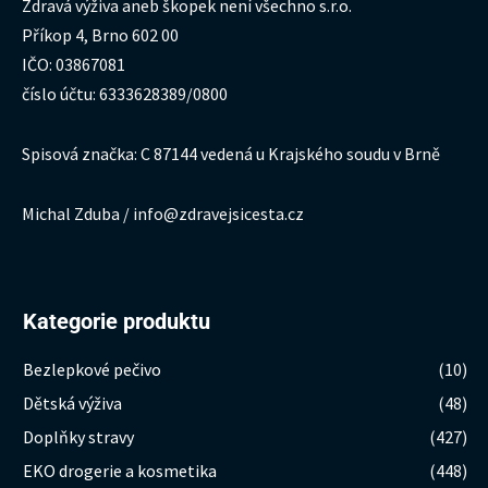
Zdravá výživa aneb škopek není všechno s.r.o.
Příkop 4, Brno 602 00
IČO: 03867081
číslo účtu: 6333628389/0800
Spisová značka: C 87144 vedená u Krajského soudu v Brně
Michal Zduba / info@zdravejsicesta.cz
Kategorie produktu
Bezlepkové pečivo
(10)
Dětská výživa
(48)
Doplňky stravy
(427)
EKO drogerie a kosmetika
(448)