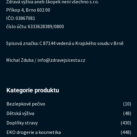
Zdravá výživa aneb škopek není všechno s.r.o.
Příkop 4, Brno 602 00
IČO: 03867081
číslo účtu: 6333628389/0800
Spisová značka: C 87144 vedená u Krajského soudu v Brně
Michal Zduba / info@zdravejsicesta.cz
Kategorie produktu
Bezlepkové pečivo
(10)
Dětská výživa
(48)
Doplňky stravy
(430)
EKO drogerie a kosmetika
(448)