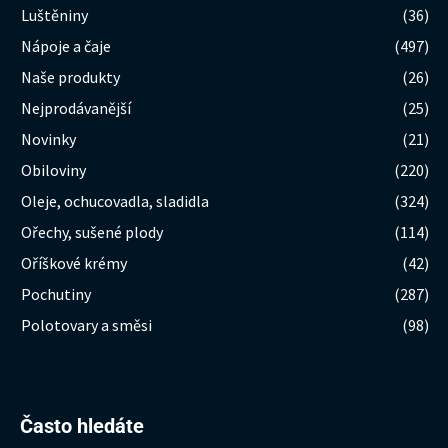
Luštěniny
(36)
Nápoje a čaje
(497)
Naše produkty
(26)
Nejprodávanější
(25)
Novinky
(21)
Obiloviny
(220)
Oleje, ochucovadla, sladidla
(324)
Ořechy, sušené plody
(114)
Oříškové krémy
(42)
Pochutiny
(287)
Polotovary a směsi
(98)
Hledat:
Často hledáte