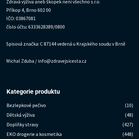
Zdravá výživa aneb škopek není všechno s.r.o.
Příkop 4, Brno 602 00
IČO: 03867081
číslo účtu: 6333628389/0800
Spisová značka: C 87144 vedená u Krajského soudu v Brně
Michal Zduba / info@zdravejsicesta.cz
Kategorie produktu
Bezlepkové pečivo
(10)
Dětská výživa
(48)
Doplňky stravy
(427)
EKO drogerie a kosmetika
(448)