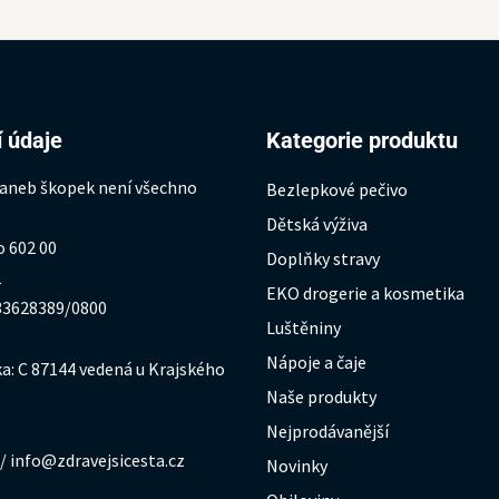
 údaje
Kategorie produktu
 aneb škopek není všechno
Bezlepkové pečivo
Dětská výživa
o 602 00
Doplňky stravy
1
EKO drogerie a kosmetika
333628389/0800
Luštěniny
Nápoje a čaje
a: C 87144 vedená u Krajského
Naše produkty
Nejprodávanější
/ info@zdravejsicesta.cz
Novinky