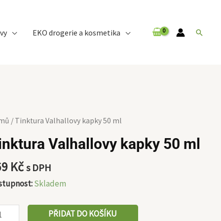
vy
EKO drogerie a kosmetika
Hledat
ktura
mů
/ Tinktura Valhallovy kapky 50 ml
hallovy
inktura Valhallovy kapky 50 ml
pky
69
Kč
s DPH
stupnost:
Skladem
ožství
PŘIDAT DO KOŠÍKU