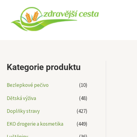
Přeskočit
na
obsah
Kategorie produktu
Bezlepkové pečivo
(10)
Dětská výživa
(48)
Doplňky stravy
(427)
EKO drogerie a kosmetika
(449)
Luštěniny
(36)