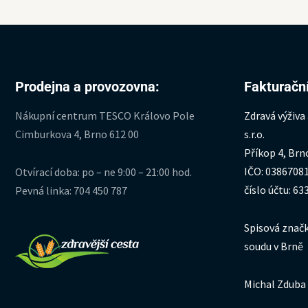
Prodejna a provozovna:
Fakturační
Nákupní centrum TESCO Královo Pole
Zdravá výživa
Cimburkova 4, Brno 612 00
s.r.o.
Příkop 4, Brn
IČO: 0386708
Otvírací doba: po – ne 9:00 – 21:00 hod.
číslo účtu: 6
Pevná linka: 704 450 787
Spisová značk
soudu v Brně
Michal Zduba 