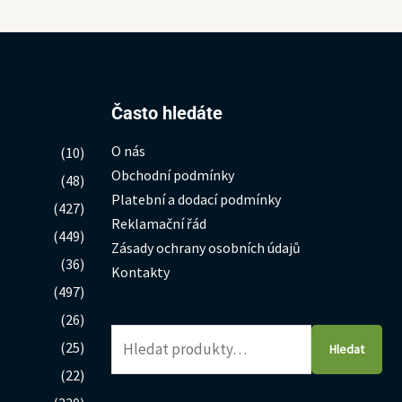
Hledat:
Často hledáte
O nás
(10)
Obchodní podmínky
(48)
Platební a dodací podmínky
(427)
Reklamační řád
(449)
Zásady ochrany osobních údajů
(36)
Kontakty
(497)
(26)
(25)
Hledat
(22)