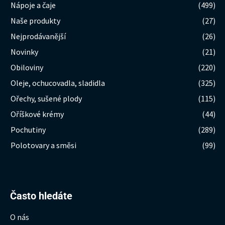
Nápoje a čaje
(499)
Naše produkty
(27)
Nejprodávanější
(26)
Novinky
(21)
Obiloviny
(220)
Oleje, ochucovadla, sladidla
(325)
Ořechy, sušené plody
(115)
Oříškové krémy
(44)
Pochutiny
(289)
Polotovary a směsi
(99)
Hledat:
Často hledáte
O nás