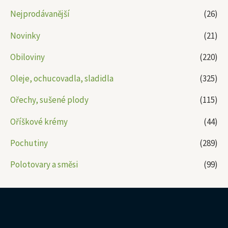
Nejprodávanější
(26)
Novinky
(21)
Obiloviny
(220)
Oleje, ochucovadla, sladidla
(325)
Ořechy, sušené plody
(115)
Oříškové krémy
(44)
Pochutiny
(289)
Polotovary a směsi
(99)