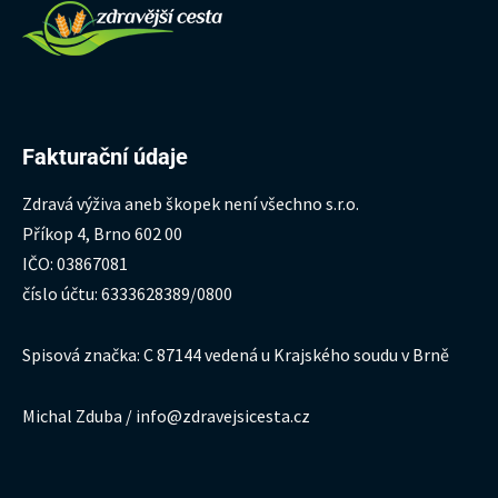
Fakturační údaje
Zdravá výživa aneb škopek není všechno s.r.o.
Příkop 4, Brno 602 00
IČO: 03867081
číslo účtu: 6333628389/0800
Spisová značka: C 87144 vedená u Krajského soudu v Brně
Michal Zduba / info@zdravejsicesta.cz