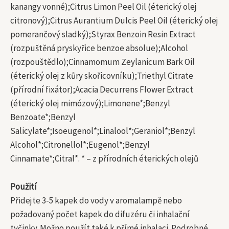
kanangy vonné);Citrus Limon Peel Oil (éterický olej
citronový);Citrus Aurantium Dulcis Peel Oil (éterický olej
pomerančový sladký);Styrax Benzoin Resin Extract
(rozpuštěná pryskyřice benzoe absolue);Alcohol
(rozpouštědlo);Cinnamomum Zeylanicum Bark Oil
(éterický olej z kůry skořicovníku);Triethyl Citrate
(přírodní fixátor);Acacia Decurrens Flower Extract
(éterický olej mimózový);Limonene*;Benzyl
Benzoate*;Benzyl
Salicylate*;Isoeugenol*;Linalool*;Geraniol*;Benzyl
Alcohol*;Citronellol*;Eugenol*;Benzyl
Cinnamate*;Citral*. * – z přírodních éterických olejů
Použití
Přidejte 3-5 kapek do vody v aromalampě nebo
požadovaný počet kapek do difuzéru či inhalační
tyčinky. Možno použít také k přímé inhalaci. Podrobné