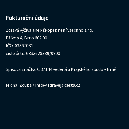
Fakturační údaje
Zdravá výživa aneb škopek není všechno s.r.o.
Příkop 4, Brno 602 00
IČO: 03867081
číslo účtu: 6333628389/0800
Spisová značka: C 87144 vedená u Krajského soudu v Brně
Michal Zduba / info@zdravejsicesta.cz