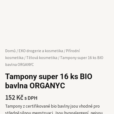
Domů
/
EKO drogerie a kosmetika
/
Přírodní
kosmetika
/
Tělová kosmetika
/ Tampony super 16 ks BIO
bavlna ORGANYC
Tampony super 16 ks BIO
bavlna ORGANYC
152
Kč
s DPH
Tampony z certifikované bio bavlny jsou vhodné pro
středně silnou menstruaci. Jsou hypoalergení, nejsou