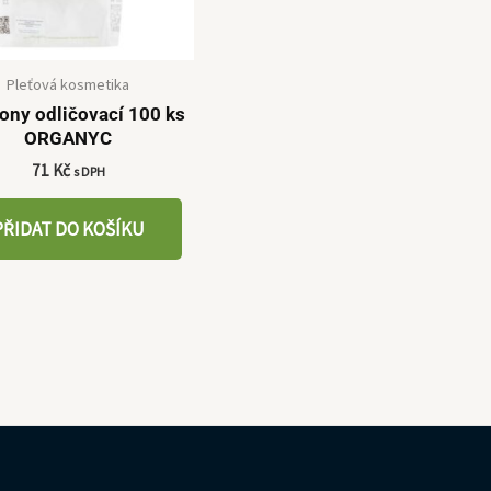
Pleťová kosmetika
ny odličovací 100 ks
ORGANYC
71
Kč
s DPH
PŘIDAT DO KOŠÍKU