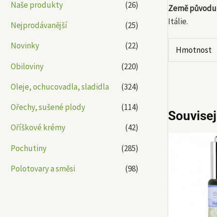
Naše produkty
(26)
Země původu
Itálie.
Nejprodávanější
(25)
Novinky
(22)
Hmotnost
Obiloviny
(220)
Oleje, ochucovadla, sladidla
(324)
Ořechy, sušené plody
(114)
Souvisej
Oříškové krémy
(42)
Pochutiny
(285)
Polotovary a směsi
(98)