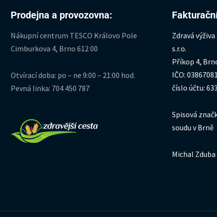
Prodejna a provozovna:
Fakturační
Nákupní centrum TESCO Královo Pole
Zdravá výživa
Cimburkova 4, Brno 612 00
s.r.o.
Příkop 4, Brn
IČO: 0386708
Otvírací doba: po – ne 9:00 – 21:00 hod.
číslo účtu: 6
Pevná linka: 704 450 787
Spisová značk
soudu v Brně
Michal Zduba 