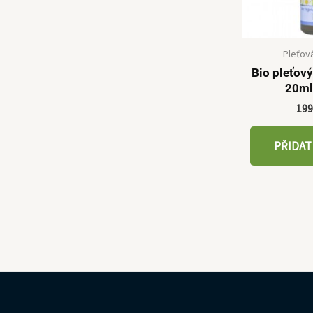
Pleťov
Bio pleťov
20ml
19
PŘIDAT