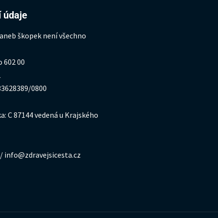
 údaje
 aneb škopek není všechno
o 602 00
1
333628389/0800
a: C 87144 vedená u Krajského
/ info@zdravejsicesta.cz