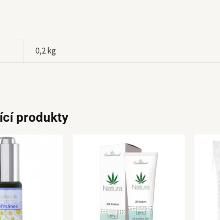
0,2 kg
ící produkty