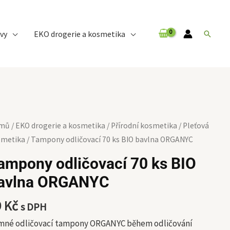
vy
EKO drogerie a kosmetika
Hledat
mpony
mů
/
EKO drogerie a kosmetika
/
Přírodní kosmetika
/
Pleťová
ičovací
smetika
/ Tampony odličovací 70 ks BIO bavlna ORGANYC
ampony odličovací 70 ks BIO
avlna ORGANYC
O
lna
9
Kč
s DPH
GANYC
ožství
mné odličovací tampony ORGANYC během odličování