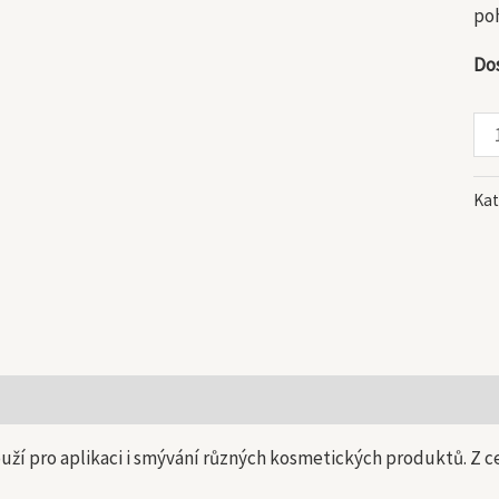
poh
Do
Kat
 informace
uží pro aplikaci i smývání různých kosmetických produktů. Z c