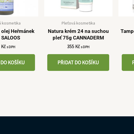
á kosmetika
Pleťová kosmetika
ý olej Heřmánek
Natura krém 24 na suchou
Tampo
 SALOOS
pleť 75g CANNADERM
9
Kč
355
Kč
s DPH
s DPH
 DO KOŠÍKU
PŘIDAT DO KOŠÍKU