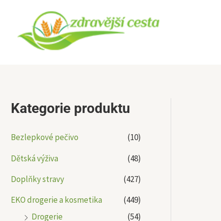
Přeskočit
na
obsah
Kategorie produktu
Bezlepkové pečivo
(10)
Dětská výživa
(48)
Doplňky stravy
(427)
EKO drogerie a kosmetika
(449)
Drogerie
(54)