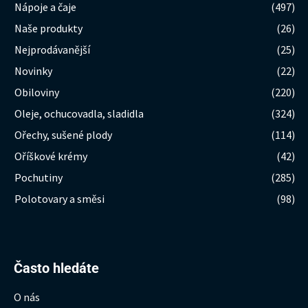
Nápoje a čaje
(497)
Naše produkty
(26)
Nejprodávanější
(25)
Novinky
(22)
Obiloviny
(220)
Oleje, ochucovadla, sladidla
(324)
Ořechy, sušené plody
(114)
Oříškové krémy
(42)
Pochutiny
(285)
Polotovary a směsi
(98)
Hledat:
Často hledáte
O nás