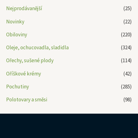
Nejprodávanější
(25)
Novinky
(22)
Obiloviny
(220)
Oleje, ochucovadla, sladidla
(324)
Ořechy, sušené plody
(114)
Oříškové krémy
(42)
Pochutiny
(285)
Polotovary a směsi
(98)