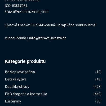
IČO: 03867081
číslo účtu: 6333628389/0800
Spisová značka: C 87144 vedená u Krajského soudu v Brně
Michal Zduba / info@zdravejsicesta.cz
Kategorie produktu
Bezlepkové pečivo
(10)
Dětská výživa
(48)
Doplňky stravy
(427)
EKO drogerie a kosmetika
(449)
Luštěniny
(36)