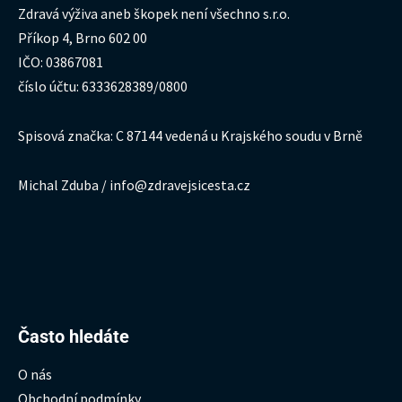
Zdravá výživa aneb škopek není všechno s.r.o.
Příkop 4, Brno 602 00
IČO: 03867081
číslo účtu: 6333628389/0800
Spisová značka: C 87144 vedená u Krajského soudu v Brně
Michal Zduba / info@zdravejsicesta.cz
Hledat:
Často hledáte
O nás
Obchodní podmínky