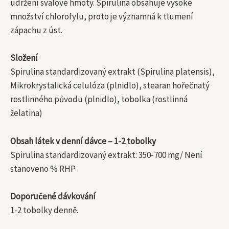
udržení svalové hmoty. Spirulina obsahuje vysoké
množství chlorofylu, proto je významná k tlumení
zápachu z úst.
Složení
Spirulina standardizovaný extrakt (Spirulina platensis),
Mikrokrystalická celulóza (plnidlo), stearan hořečnatý
rostlinného původu (plnidlo), tobolka (rostlinná
želatina)
Obsah látek v denní dávce – 1-2 tobolky
Spirulina standardizovaný extrakt: 350-700 mg/ Není
stanoveno % RHP
Doporučené dávkování
1-2 tobolky denně.