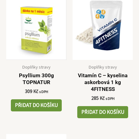
Doplňky stravy
Doplňky stravy
Psyllium 300g
Vitamín C – kyselina
TOPNATUR
askorbová 1 kg
4FITNESS
309
Kč
s DPH
285
Kč
s DPH
PŘIDAT DO KOŠÍKU
PŘIDAT DO KOŠÍKU