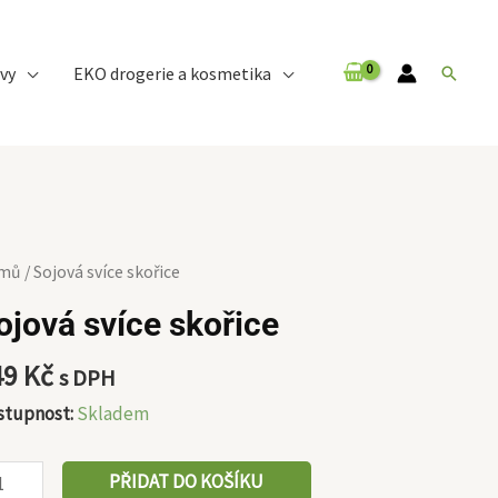
vy
EKO drogerie a kosmetika
Hledat
ová
mů
/ Sojová svíce skořice
ce
ojová svíce skořice
řice
ožství
49
Kč
s DPH
stupnost:
Skladem
PŘIDAT DO KOŠÍKU