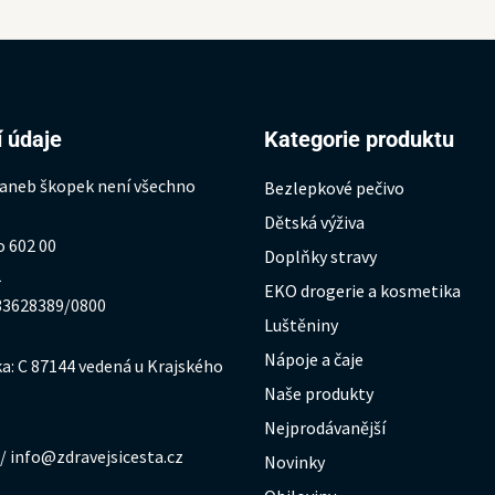
 údaje
Kategorie produktu
 aneb škopek není všechno
Bezlepkové pečivo
Dětská výživa
o 602 00
Doplňky stravy
1
EKO drogerie a kosmetika
333628389/0800
Luštěniny
Nápoje a čaje
a: C 87144 vedená u Krajského
Naše produkty
Nejprodávanější
/ info@zdravejsicesta.cz
Novinky