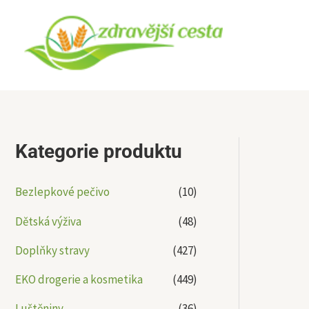
Přeskočit
na
obsah
Kategorie produktu
Bezlepkové pečivo
(10)
Dětská výživa
(48)
Doplňky stravy
(427)
EKO drogerie a kosmetika
(449)
Luštěniny
(36)