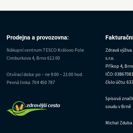
Prodejna a provozovna:
Fakturační
Nákupní centrum TESCO Královo Pole
Zdravá výživa
Cimburkova 4, Brno 612 00
s.r.o.
Příkop 4, Brn
IČO: 0386708
Otvírací doba: po – ne 9:00 – 21:00 hod.
číslo účtu: 6
Pevná linka: 704 450 787
Spisová značk
soudu v Brně
Michal Zduba 