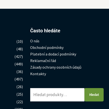
Hledat:
Často hledáte
O nás
(10)
Obchodní podmínky
(48)
Platební a dodací podmínky
(427)
Reklamační řád
(449)
Zásady ochrany osobních údajů
(36)
Kontakty
(497)
(26)
(25)
Hledat
(22)