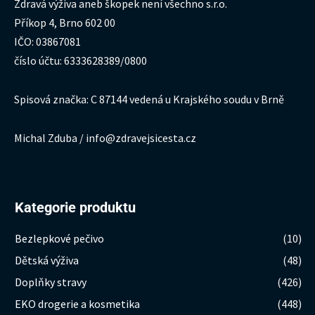
Zdravá výživa aneb škopek není všechno s.r.o.
Příkop 4, Brno 602 00
IČO: 03867081
číslo účtu: 6333628389/0800
Spisová značka: C 87144 vedená u Krajského soudu v Brně
Michal Zduba / info@zdravejsicesta.cz
Kategorie produktu
Bezlepkové pečivo
(10)
Dětská výživa
(48)
Doplňky stravy
(426)
EKO drogerie a kosmetika
(448)