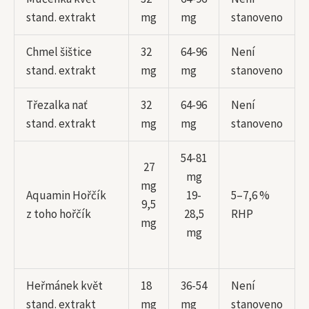
stand. extrakt
mg
mg
stanoveno
Chmel šištice
32
64-96
Není
stand. extrakt
mg
mg
stanoveno
Třezalka nať
32
64-96
Není
stand. extrakt
mg
mg
stanoveno
54-81
27
mg
mg
Aquamin Hořčík
19-
5–7,6 %
9,5
z toho hořčík
28,5
RHP
mg
mg
Heřmánek květ
18
36-54
Není
stand. extrakt
mg
mg
stanoveno