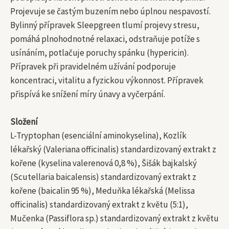
Projevuje se častým buzením nebo úplnou nespavostí.
Bylinný přípravek Sleepgreen tlumí projevy stresu,
pomáhá plnohodnotné relaxaci, odstraňuje potíže s
usínáním, potlačuje poruchy spánku (hypericin).
Přípravek při pravidelném užívání podporuje
koncentraci, vitalitu a fyzickou výkonnost. Přípravek
přispívá ke snížení míry únavy a vyčerpání.
Složení
L-Tryptophan (esenciální aminokyselina), Kozlík
lékařský (Valeriana officinalis) standardizovaný extrakt z
kořene (kyselina valerenová 0,8 %), Šišák bajkalský
(Scutellaria baicalensis) standardizovaný extrakt z
kořene (baicalin 95 %), Meduňka lékařská (Melissa
officinalis) standardizovaný extrakt z květu (5:1),
Mučenka (Passiflora sp.) standardizovaný extrakt z květu