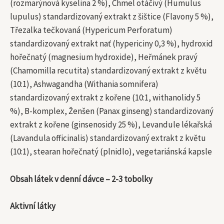
(rozmarýnová kyselina 2 %), Chmel otáčivý (Humulus
lupulus) standardizovaný extrakt z šištice (Flavony 5 %),
Třezalka tečkovaná (Hypericum Perforatum)
standardizovaný extrakt nať (hypericiny 0,3 %), hydroxid
hořečnatý (magnesium hydroxide), Heřmánek pravý
(Chamomilla recutita) standardizovaný extrakt z květu
(10:1), Ashwagandha (Withania somnifera)
standardizovaný extrakt z kořene (10:1, withanolidy 5
%), B-komplex, Ženšen (Panax ginseng) standardizovaný
extrakt z kořene (ginsenosidy 25 %), Levandule lékařská
(Lavandula officinalis) standardizovaný extrakt z květu
(10:1), stearan hořečnatý (plnidlo), vegetariánská kapsle
Obsah látek v denní dávce – 2-3 tobolky
Aktivní látky