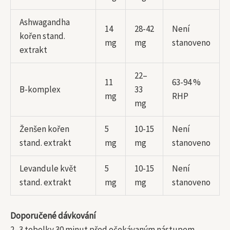
Ashwagandha
14
28-42
Není
kořen stand.
mg
mg
stanoveno
extrakt
22–
11
63-94 %
B-komplex
33
mg
RHP
mg
Ženšen kořen
5
10-15
Není
stand. extrakt
mg
mg
stanoveno
Levandule květ
5
10-15
Není
stand. extrakt
mg
mg
stanoveno
Doporučené dávkování
2–3 tobolky 30 minut před očekávaným nástupem