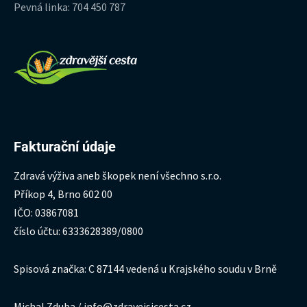
Pevná linka: 704 450 787
Fakturační údaje
Zdravá výživa aneb škopek není všechno s.r.o.
Příkop 4, Brno 602 00
IČO: 03867081
číslo účtu: 6333628389/0800
Spisová značka: C 87144 vedená u Krajského soudu v Brně
Michal Zduba / info@zdravejsicesta.cz