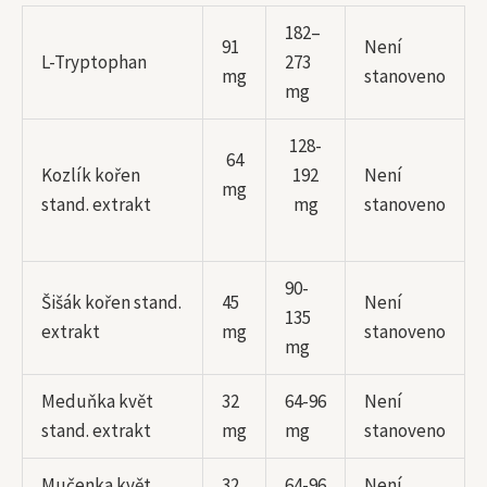
182–
91
Není
L-Tryptophan
273
mg
stanoveno
mg
128-
64
Kozlík kořen
192
Není
mg
stand. extrakt
mg
stanoveno
90-
Šišák kořen stand.
45
Není
135
extrakt
mg
stanoveno
mg
Meduňka květ
32
64-96
Není
stand. extrakt
mg
mg
stanoveno
Mučenka květ
32
64-96
Není