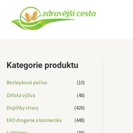
Přeskočit
na
obsah
Kategorie produktu
Bezlepkové pečivo
(10)
Dětská výživa
(48)
Doplňky stravy
(426)
EKO drogerie a kosmetika
(448)
Luštěniny
(36)