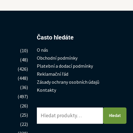
Hledat:
Často hledáte
O nás
(10)
Obchodní podmínky
(48)
Platební a dodací podmínky
(426)
Reklamační řád
(448)
Zásady ochrany osobních údajů
(36)
Kontakty
(497)
(26)
(25)
Hledat
(22)