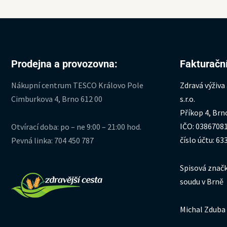
Prodejna a provozovna:
Fakturační
Nákupní centrum TESCO Královo Pole
Zdravá výživa
Cimburkova 4, Brno 612 00
s.r.o.
Příkop 4, Brn
IČO: 0386708
Otvírací doba: po – ne 9:00 – 21:00 hod.
číslo účtu: 6
Pevná linka: 704 450 787
Spisová značk
soudu v Brně
Michal Zduba 