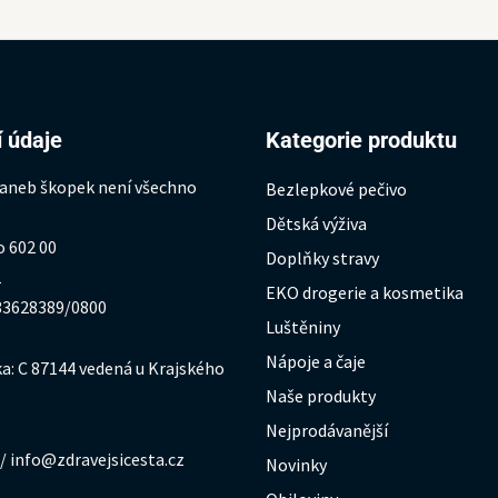
 údaje
Kategorie produktu
 aneb škopek není všechno
Bezlepkové pečivo
Dětská výživa
o 602 00
Doplňky stravy
1
EKO drogerie a kosmetika
333628389/0800
Luštěniny
Nápoje a čaje
a: C 87144 vedená u Krajského
Naše produkty
Nejprodávanější
/ info@zdravejsicesta.cz
Novinky