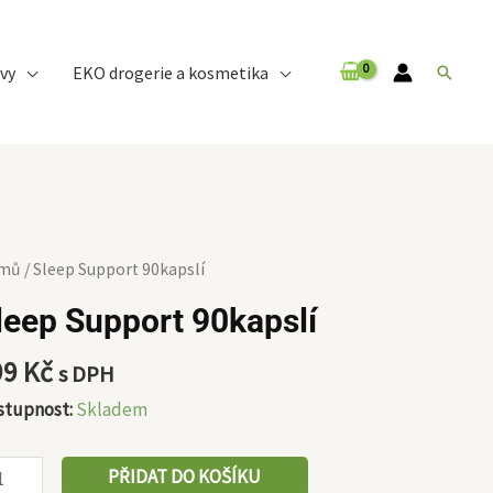
vy
EKO drogerie a kosmetika
Hledat
eep
mů
/ Sleep Support 90kapslí
pport
leep Support 90kapslí
apslí
ožství
99
Kč
s DPH
stupnost:
Skladem
PŘIDAT DO KOŠÍKU