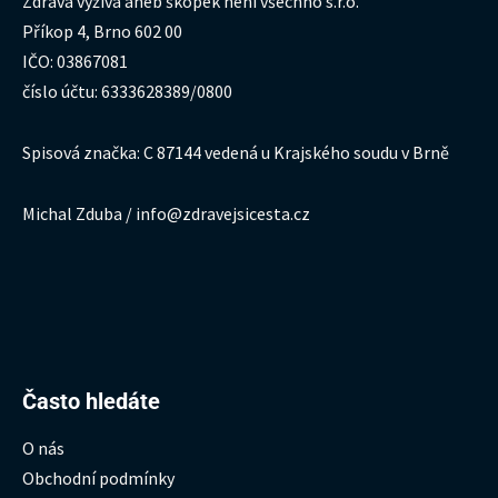
Zdravá výživa aneb škopek není všechno s.r.o.
Příkop 4, Brno 602 00
IČO: 03867081
číslo účtu: 6333628389/0800
Spisová značka: C 87144 vedená u Krajského soudu v Brně
Michal Zduba / info@zdravejsicesta.cz
Hledat:
Často hledáte
O nás
Obchodní podmínky