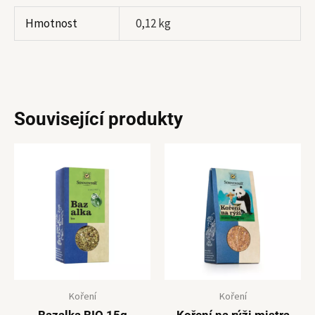
Hmotnost
0,12 kg
Související produkty
Koření
Koření
Bazalka BIO 15g
Koření na rýži mistra