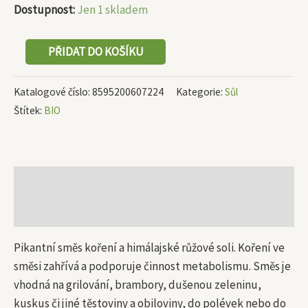
Dostupnost:
Jen 1 skladem
PŘIDAT DO KOŠÍKU
Katalogové číslo:
8595200607224
Kategorie:
Sůl
Štítek:
BIO
Popis
Další informace
Pikantní směs koření a himálajské růžové soli. Koření ve
směsi zahřívá a podporuje činnost metabolismu. Směs je
vhodná na grilování, brambory, dušenou zeleninu,
kuskus či jiné těstoviny a obiloviny, do polévek nebo do