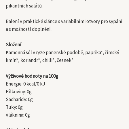
pikantních salátů.
Balení v praktické slánce s variabilními otvory pro sypání
a s možností doplnění.
Složení
Kamenná sůl v ryze panenské podobě, paprika*, římský
kmín*, koriandr*, chilli*, česnek*
Výživové hodnoty na 100g
Energie: 0 kcal/0 kJ
Bílkoviny: 0g
Sacharidy: 0g
Tuky: 0g
Vláknina: 0g