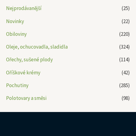
Nejprodávanější
(25)
Novinky
(22)
Obiloviny
(220)
Oleje, ochucovadla, sladidla
(324)
Ořechy, sušené plody
(114)
Oříškové krémy
(42)
Pochutiny
(285)
Polotovary a směsi
(98)