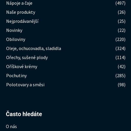
Nápoje a čaje
(497)
Naše produkty
(26)
Nejprodávanější
(25)
Novinky
(22)
Obiloviny
(220)
Oleje, ochucovadla, sladidla
(324)
Ořechy, sušené plody
(114)
Oříškové krémy
(42)
Pochutiny
(285)
Polotovary a směsi
(98)
Hledat:
Často hledáte
O nás