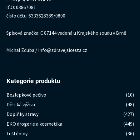
IČO: 03867081
číslo účtu: 6333628389/0800
Spisová značka: C 87144 vedená u Krajského soudu v Brně
Michal Zduba / info@zdravejsicesta.cz
Kategorie produktu
Bezlepkové pečivo
(10)
Dětská výživa
(48)
Doplňky stravy
(427)
EKO drogerie a kosmetika
(449)
Luštěniny
(36)