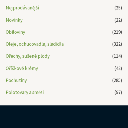
Nejprodávanější
(25)
Novinky
(22)
Obiloviny
(219)
Oleje, ochucovadla, sladidla
(322)
Ořechy, sušené plody
(114)
Oříškové krémy
(42)
Pochutiny
(285)
Polotovary a směsi
(97)