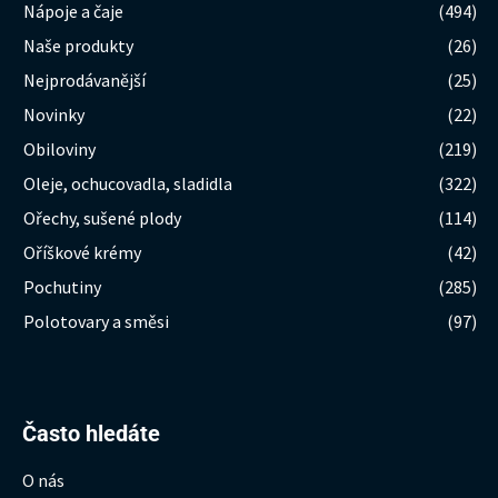
Nápoje a čaje
(494)
Naše produkty
(26)
Nejprodávanější
(25)
Novinky
(22)
Obiloviny
(219)
Oleje, ochucovadla, sladidla
(322)
Ořechy, sušené plody
(114)
Oříškové krémy
(42)
Pochutiny
(285)
Polotovary a směsi
(97)
Hledat:
Často hledáte
O nás