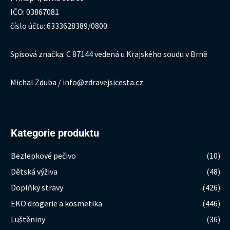
IČO: 03867081
číslo účtu: 6333628389/0800
Spisová značka: C 87144 vedená u Krajského soudu v Brně
Michal Zduba / info@zdravejsicesta.cz
Kategorie produktu
Bezlepkové pečivo
(10)
Dětská výživa
(48)
Doplňky stravy
(426)
EKO drogerie a kosmetika
(446)
Luštěniny
(36)