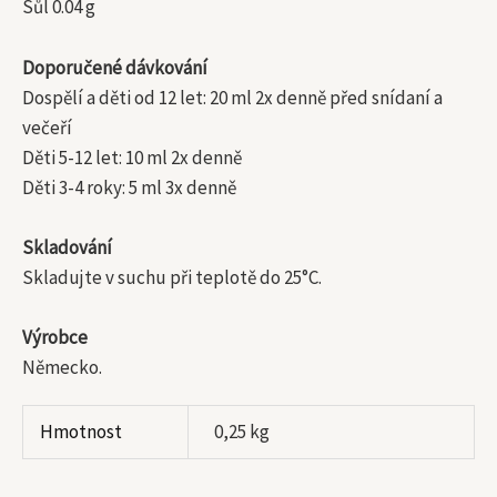
Sůl 0.04 g
Doporučené dávkování
Dospělí a děti od 12 let: 20 ml 2x denně před snídaní a
večeří
Děti 5-12 let: 10 ml 2x denně
Děti 3-4 roky: 5 ml 3x denně
Skladování
Skladujte v suchu při teplotě do 25°C.
Výrobce
Německo.
Hmotnost
0,25 kg