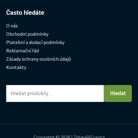
Hledat:
Často hledáte
O nás
Obchodní podmínky
Platební a dodací podmínky
Reklamační řád
Zásady ochrany osobních údajů
Kontakty
Hledat
Copyright © 2026 | Zdravější cesta