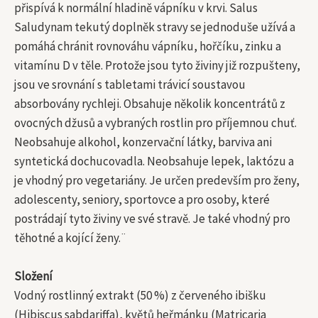
přispívá k normální hladině vápníku v krvi. Salus
Saludynam tekutý doplněk stravy se jednoduše užívá a
pomáhá chránit rovnováhu vápníku, hořčíku, zinku a
vitamínu D v těle. Protože jsou tyto živiny již rozpušteny,
jsou ve srovnání s tabletami trávicí soustavou
absorbovány rychleji. Obsahuje několik koncentrátů z
ovocných džusů a vybraných rostlin pro příjemnou chuť.
Neobsahuje alkohol, konzervační látky, barviva ani
syntetická dochucovadla. Neobsahuje lepek, laktózu a
je vhodný pro vegetariány. Je určen predevším pro ženy,
adolescenty, seniory, sportovce a pro osoby, které
postrádají tyto živiny ve své stravě. Je také vhodný pro
těhotné a kojící ženy.¨
Složení
Vodný rostlinný extrakt (50 %) z červeného ibišku
(Hibiscus sabdariffa), květů heřmánku (Matricaria