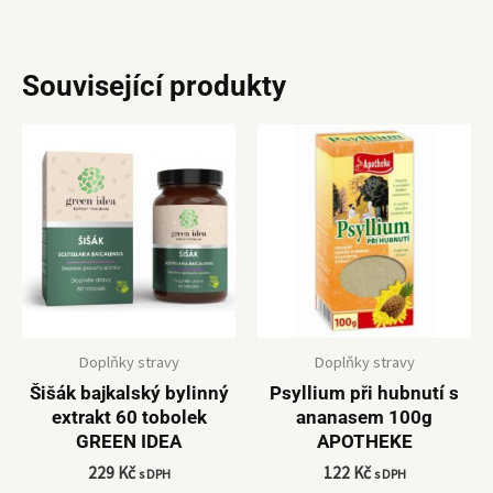
Související produkty
Doplňky stravy
Doplňky stravy
Šišák bajkalský bylinný
Psyllium při hubnutí s
extrakt 60 tobolek
ananasem 100g
GREEN IDEA
APOTHEKE
229
Kč
122
Kč
s DPH
s DPH