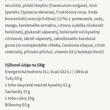
recutita), plodů fenyklu (Foeniculum vulgare), listů
špenátu (Spinacia oleracea), Fruktózový sirup. Směs
koncentrátů ovocných džusů (12 %) z: pomeranče, vody,
manga, karobového extraktu, citronu a jablka. Glukonát
hořečnatý, glukonát vápenatý, hořečnaté soli kyseliny
citrónové, laktát vápenatý, zahušťovadlo: karobová
guma (ze svatojánského chleba, Ceratonia siliqua), citrát
zinečnatý, přírodní příchuť, vitamín D3 (cholekalciferol).
Výživové údaje na 100g
Energetická hodnota (kJ, kcal) 632 kJ / 149 kcal
Tuky 0.5 g
z toho nasycené mastné kyseliny 0.1 g
Sacharidy 37 g
z toho cukry 24 g
Bílkoviny 0.5 g