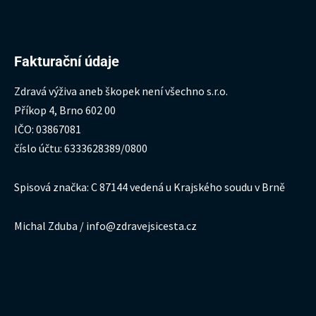
Fakturační údaje
Zdravá výživa aneb škopek není všechno s.r.o.
Příkop 4, Brno 602 00
IČO: 03867081
číslo účtu: 6333628389/0800
Spisová značka: C 87144 vedená u Krajského soudu v Brně
Michal Zduba / info@zdravejsicesta.cz