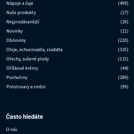
Nápoje a čaje
(499)
Naše produkty
(27)
Nejprodávanější
(26)
Novinky
(21)
Obiloviny
(220)
Oleje, ochucovadla, sladidla
(325)
Ořechy, sušené plody
(115)
Oříškové krémy
(44)
Pochutiny
(289)
Polotovary a směsi
(99)
Hledat:
Často hledáte
O nás