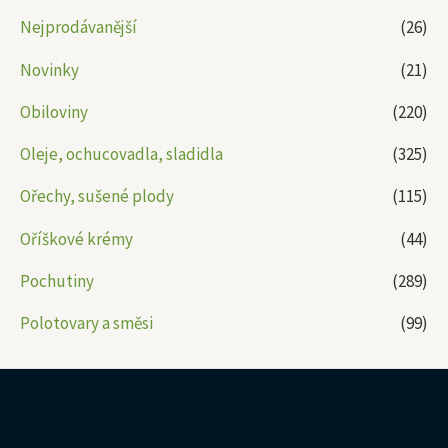
Nejprodávanější
(26)
Novinky
(21)
Obiloviny
(220)
Oleje, ochucovadla, sladidla
(325)
Ořechy, sušené plody
(115)
Oříškové krémy
(44)
Pochutiny
(289)
Polotovary a směsi
(99)