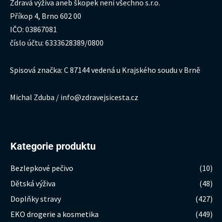
Zdravá výživa aneb škopek není všechno s.r.o.
Příkop 4, Brno 602 00
IČO: 03867081
číslo účtu: 6333628389/0800
Spisová značka: C 87144 vedená u Krajského soudu v Brně
Michal Zduba / info@zdravejsicesta.cz
Kategorie produktu
Bezlepkové pečivo
(10)
Dětská výživa
(48)
Doplňky stravy
(427)
EKO drogerie a kosmetika
(449)