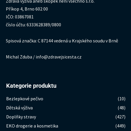
Zdravá výživa aneb škopek není všechno s.r.o.
Příkop 4, Brno 602 00
IČO: 03867081
číslo účtu: 6333628389/0800
Spisová značka: C 87144 vedená u Krajského soudu v Brně
Michal Zduba / info@zdravejsicesta.cz
Kategorie produktu
Bezlepkové pečivo
(10)
Dětská výživa
(48)
Doplňky stravy
(427)
EKO drogerie a kosmetika
(449)