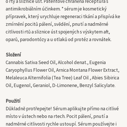
o rty a sliznice úst. Patentově chráněná receptura s
antimikrobiálním účinkem. * sérum je kosmetický
přípravek, který urychluje regeneraci tkání a přispívá ke
zmírnění pocitů pálení, svědění, pnutí a nadměrné
citlivosti rtů a sliznice úst spojených s výskytem aft,
oparů, parodontózy a u otlaků od protéz a rovnátek.
Složení
Cannabis Sativa Seed Oil, Alcohol denat., Eugenia
Caryophyllus Flower Oil, Arnica Montana Flower Extract,
Melaleuca Alternifolia (Tea Tree) Leaf Oil , Abies Sibirica
Oil, Eugenol, Geraniol, D-Limonene, Benzyl Salicylate.
Použití
Důkladně protřepejte! Sérum aplikujte přímo na citlivé
místo v ústech nebo na rtech. Pocit pálení, pnutí a
nadměrné citlivosti rychle ustoupí. Sérum používejte i