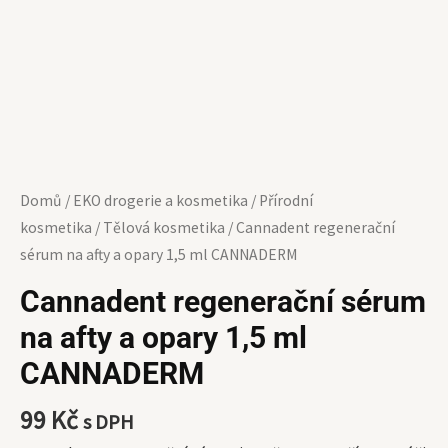
CANNADERM
množství
Domů
/
EKO drogerie a kosmetika
/
Přírodní
kosmetika
/
Tělová kosmetika
/ Cannadent regenerační
sérum na afty a opary 1,5 ml CANNADERM
Cannadent regenerační sérum
na afty a opary 1,5 ml
CANNADERM
99
Kč
s DPH