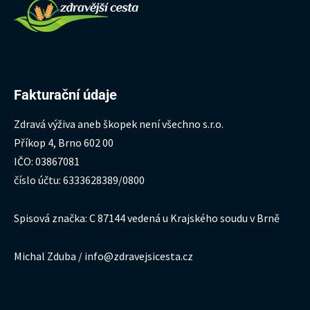
Fakturační údaje
Zdravá výživa aneb škopek není všechno s.r.o.
Příkop 4, Brno 602 00
IČO: 03867081
číslo účtu: 6333628389/0800
Spisová značka: C 87144 vedená u Krajského soudu v Brně
Michal Zduba / info@zdravejsicesta.cz