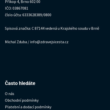
Příkop 4, Brno 602 00
IČO: 03867081
číslo účtu: 6333628389/0800
Spisová značka: C 87144 vedená u Krajského soudu v Brně
Michal Zduba / info@zdravejsicesta.cz
Hledat:
Často hledáte
O nás
Obchodní podmínky
Platební a dodací podmínky