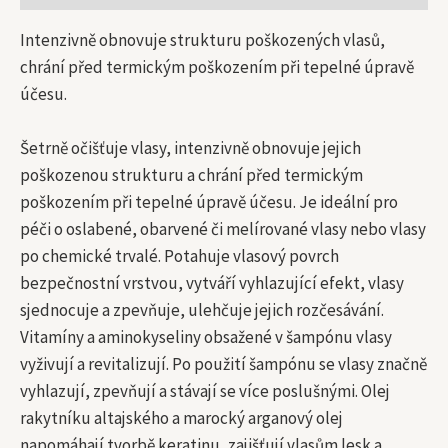
Intenzivně obnovuje strukturu poškozených vlasů,
chrání před termickým poškozením při tepelné úpravě
účesu.
Šetrně očišťuje vlasy, intenzivně obnovuje jejich
poškozenou strukturu a chrání před termickým
poškozením při tepelné úpravě účesu. Je ideální pro
péči o oslabené, obarvené či melírované vlasy nebo vlasy
po chemické trvalé. Potahuje vlasový povrch
bezpečnostní vrstvou, vytváří vyhlazující efekt, vlasy
sjednocuje a zpevňuje, ulehčuje jejich rozčesávání.
Vitamíny a aminokyseliny obsažené v šampónu vlasy
vyživují a revitalizují. Po použití šampónu se vlasy značně
vyhlazují, zpevňují a stávají se více poslušnými. Olej
rakytníku altajského a marocký arganový olej
napomáhají tvorbě keratinu, zajišťují vlasům lesk a