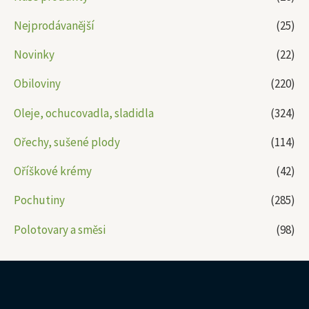
Nejprodávanější
(25)
Novinky
(22)
Obiloviny
(220)
Oleje, ochucovadla, sladidla
(324)
Ořechy, sušené plody
(114)
Oříškové krémy
(42)
Pochutiny
(285)
Polotovary a směsi
(98)