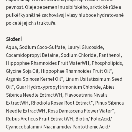
pevnost. Oleje ze semen lnu sibiřského, arktické růže a
pulkéřky sněžné zachovávají vlasy hluboce hydratované
po celé jejich struktuře.
Složení
Aqua, Sodium Coco-Sulfate, Lauryl Glucoside,
Cocamidopropyl Betaine, Sodium Chloride, Panthenol,
Hippophae Rhamnoides Fruit WaterWH, Phospholipids,
Glycine Soja Oil, Hippophae Rhamnoides Fruit Oil*,
Argania Spinosa Kernel Oil*, Linum Usitatissimum Seed
Oil*, Guar Hydroxypropyltrimonium Chloride, Abies
Sibirica Needle ExtractWH, Flavocetraria Nivalis
ExtractWH, Rhodiola Rosea Root Extract*, Pinus Sibirica
Needle ExtractWH, Rosa Damascena Flower Water*,
Rubus Arcticus Fruit ExtractWH, Biotin/ FolicAcid/
Cyanocobalamin/ Niacinamide/ Pantothenic Acid/