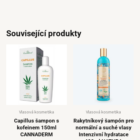
Související produkty
Vlasová kosmetika
Vlasová kosmetika
Capillus šampon s
Rakytníkový šampón pro
kofeinem 150ml
normální a suché vlasy
CANNADERM
Intenzivní hydratace