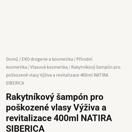
NATIRA
SIBERICA
množství
Domů
/
EKO drogerie a kosmetika
/
Přírodní
kosmetika
/
Vlasová kosmetika
/ Rakytníkový šampón pro
poškozené vlasy Výživa a revitalizace 400ml NATIRA
SIBERICA
Rakytníkový šampón pro
poškozené vlasy Výživa a
revitalizace 400ml NATIRA
SIBERICA