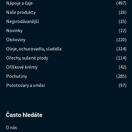
Nápoje a čaje
(497)
Naše produkty
(26)
Nejprodávanější
(25)
Novinky
(22)
Obiloviny
(220)
Oleje, ochucovadla, sladidla
(324)
Ořechy, sušené plody
(114)
Oříškové krémy
(42)
Pochutiny
(285)
Polotovary a směsi
(97)
Hledat:
Často hledáte
O nás