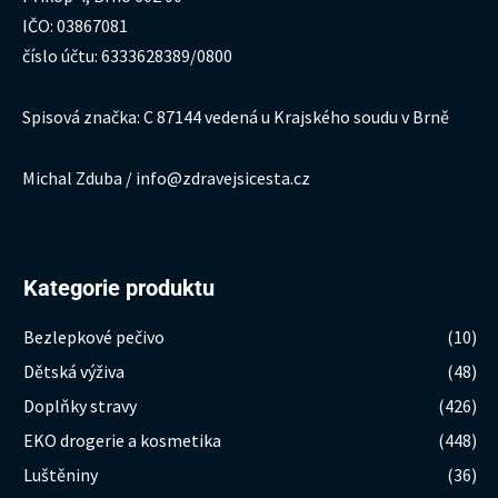
IČO: 03867081
číslo účtu: 6333628389/0800
Spisová značka: C 87144 vedená u Krajského soudu v Brně
Michal Zduba / info@zdravejsicesta.cz
Kategorie produktu
Bezlepkové pečivo
(10)
Dětská výživa
(48)
Doplňky stravy
(426)
EKO drogerie a kosmetika
(448)
Luštěniny
(36)