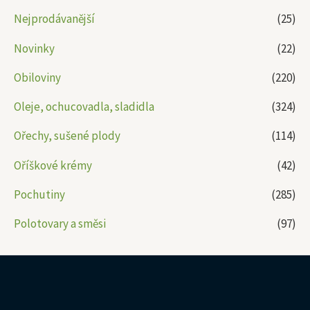
Nejprodávanější
(25)
Novinky
(22)
Obiloviny
(220)
Oleje, ochucovadla, sladidla
(324)
Ořechy, sušené plody
(114)
Oříškové krémy
(42)
Pochutiny
(285)
Polotovary a směsi
(97)