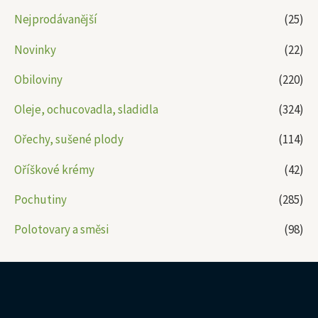
Nejprodávanější
(25)
Novinky
(22)
Obiloviny
(220)
Oleje, ochucovadla, sladidla
(324)
Ořechy, sušené plody
(114)
Oříškové krémy
(42)
Pochutiny
(285)
Polotovary a směsi
(98)