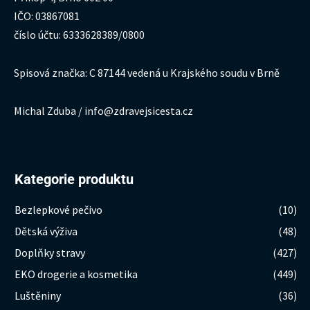
IČO: 03867081
číslo účtu: 6333628389/0800
Spisová značka: C 87144 vedená u Krajského soudu v Brně
Michal Zduba / info@zdravejsicesta.cz
Kategorie produktu
Bezlepkové pečivo
(10)
Dětská výživa
(48)
Doplňky stravy
(427)
EKO drogerie a kosmetika
(449)
Luštěniny
(36)