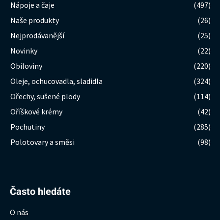
Nápoje a čaje
(497)
Naše produkty
(26)
Nejprodávanější
(25)
Novinky
(22)
Obiloviny
(220)
Oleje, ochucovadla, sladidla
(324)
Ořechy, sušené plody
(114)
Oříškové krémy
(42)
Pochutiny
(285)
Polotovary a směsi
(98)
Hledat:
Často hledáte
O nás