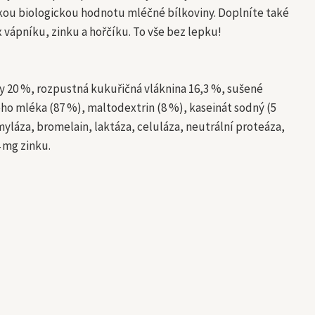
kou biologickou hodnotu mléčné bílkoviny. Doplníte také
x vápníku, zinku a hořčíku. To vše bez lepku!
ny 20 %, rozpustná kukuřičná vláknina 16,3 %, sušené
o mléka (87 %), maltodextrin (8 %), kaseinát sodný (5
yláza, bromelain, laktáza, celuláza, neutrální proteáza,
4 mg zinku.