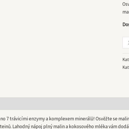
Os
mal
Do
Kat
Kat
 informace
o 7 trávicími enzymy a komplexem minerálů! Osvěžte se mali
oteinů. Lahodný nápoj plný malin a kokosového mléka vám dod