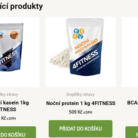
ící produkty
ňky stravy
Doplňky stravy
í kasein 1kg
BCAA
Noční protein 1 kg 4FITNESS
ITNESS
509
Kč
s DPH
9
Kč
s DPH
PŘIDAT DO KOŠÍKU
 DO KOŠÍKU