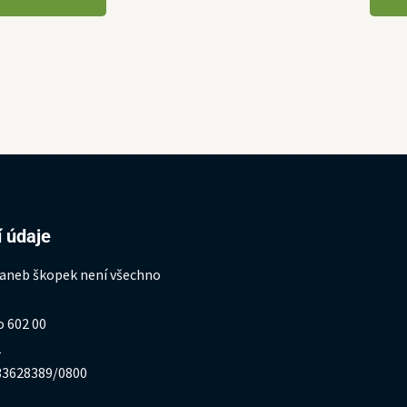
 údaje
 aneb škopek není všechno
o 602 00
1
333628389/0800