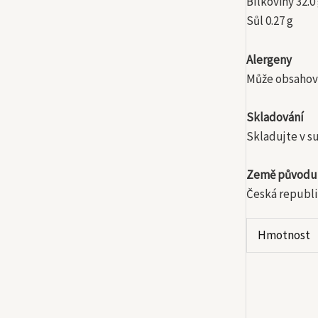
Bílkoviny 32.0
Sůl 0.27 g
Alergeny
Může obsahova
Skladování
Skladujte v s
Země původu
Česká republi
Hmotnost