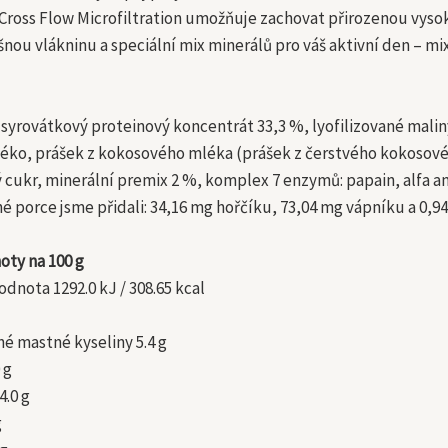
ross Flow Microfiltration umožňuje zachovat přirozenou vyso
nou vlákninu a speciální mix minerálů pro váš aktivní den – mi
 syrovátkový proteinový koncentrát 33,3 %, lyofilizované mali
ko, prášek z kokosového mléka (prášek z čerstvého kokosovéh
 cukr, minerální premix 2 %, komplex 7 enzymů: papain, alfa am
né porce jsme přidali: 34,16 mg hořčíku, 73,04 mg vápníku a 0,9
oty na 100 g
dnota 1292.0 kJ / 308.65 kcal
né mastné kyseliny 5.4 g
 g
4.0 g
g