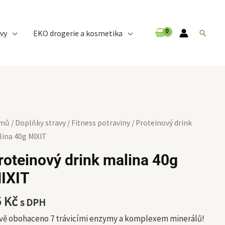
vy
EKO drogerie a kosmetika
Hledat
teinový
mů
/
Doplňky stravy
/
Fitness potraviny
/ Proteinový drink
nk
ina 40g MIXIT
ina
roteinový drink malina 40g
g
IXIT
XIT
ožství
5
Kč
s DPH
vě obohaceno 7 trávicími enzymy a komplexem minerálů!