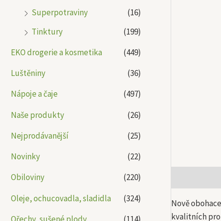
Superpotraviny
(16)
Tinktury
(199)
EKO drogerie a kosmetika
(449)
Luštěniny
(36)
Nápoje a čaje
(497)
Naše produkty
(26)
Nejprodávanější
(25)
Novinky
(22)
Obiloviny
(220)
Popis
Další
Oleje, ochucovadla, sladidla
(324)
Nově obohacen
kvalitních pr
Ořechy, sušené plody
(114)