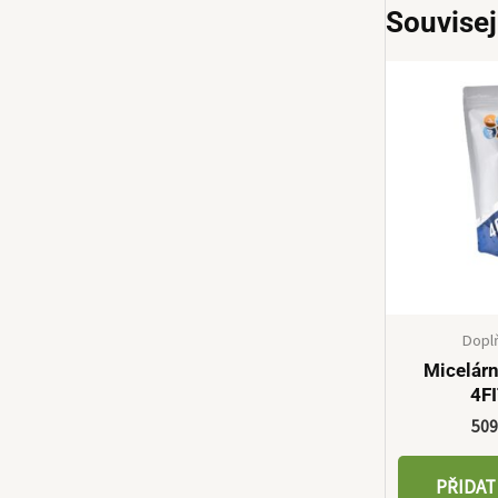
Souvisej
Dopl
Micelárn
4F
50
PŘIDAT