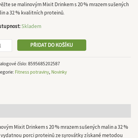
věžte se malinovým Mixit Drinkem s 20 % mrazem sušených
in a 32 % kvalitních proteinů.
stupnost:
Skladem
PŘIDAT DO KOŠÍKU
alogové číslo:
8595685202587
egorie:
Fitness potraviny
,
Novinky
novým Mixit Drinkem s 20 % mrazem sušených malin a 32 %
á vydatnou porci proteinů ze syrovátky získané metodou