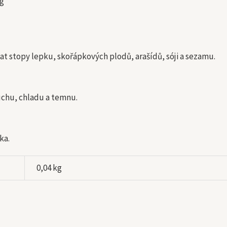
 g
t stopy lepku, skořápkových plodů, arašídů, sóji a sezamu.
uchu, chladu a temnu.
ka.
0,04 kg