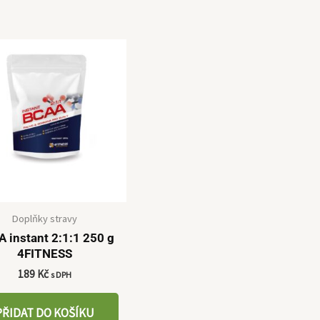
Doplňky stravy
 instant 2:1:1 250 g
4FITNESS
189
Kč
s DPH
PŘIDAT DO KOŠÍKU