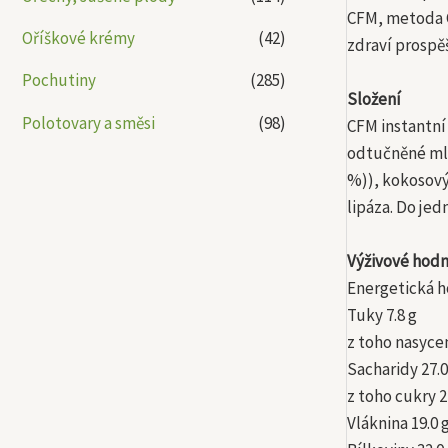
CFM, metoda C
Oříškové krémy
(42)
zdraví prospěš
Pochutiny
(285)
Složení
Polotovary a směsi
(98)
CFM instantní
odtučněné mlé
%)), kokosový
lipáza. Do jed
Výživové hodn
Energetická ho
Tuky 7.8 g
z toho nasyce
Sacharidy 27.0
z toho cukry 2
Vláknina 19.0 