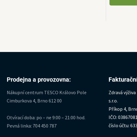
Prodejna a provozovna:
Fakturační
Nákupní centrum TESCO Královo Pole
Zdravá výživa
Cimburkova 4, Brno 612 00
s.r.o.
Příkop 4, Brn
IČO: 0386708
Otvírací doba: po – ne 9:00 – 21:00 hod.
číslo účtu: 6
Pevná linka: 704 450 787