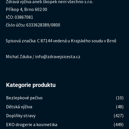
Zdravá výživa aneb škopek není všechno s.r.o.
Příkop 4, Brno 602 00
IČO: 03867081
číslo účtu: 6333628389/0800
Spisová značka: C 87144 vedená u Krajského soudu v Brně
Michal Zduba / info@zdravejsicesta.cz
Kategorie produktu
Bezlepkové pečivo
(10)
Dětská výživa
(48)
Doplňky stravy
(427)
EKO drogerie a kosmetika
(449)