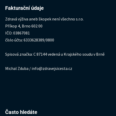
Fakturační údaje
Zdravá výživa aneb škopek není všechno s.r.o.
Příkop 4, Brno 602 00
IČO: 03867081
číslo účtu: 6333628389/0800
Spisová značka: C 87144 vedená u Krajského soudu v Brně
Michal Zduba / info@zdravejsicesta.cz
Hledat:
Často hledáte