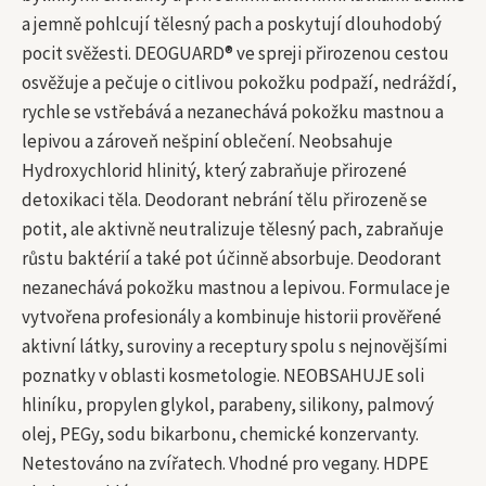
a jemně pohlcují tělesný pach a poskytují dlouhodobý
pocit svěžesti. DEOGUARD® ve spreji přirozenou cestou
osvěžuje a pečuje o citlivou pokožku podpaží, nedráždí,
rychle se vstřebává a nezanechává pokožku mastnou a
lepivou a zároveň nešpiní oblečení. Neobsahuje
Hydroxychlorid hlinitý, který zabraňuje přirozené
detoxikaci těla. Deodorant nebrání tělu přirozeně se
potit, ale aktivně neutralizuje tělesný pach, zabraňuje
růstu baktérií a také pot účinně absorbuje. Deodorant
nezanechává pokožku mastnou a lepivou. Formulace je
vytvořena profesionály a kombinuje historii prověřené
aktivní látky, suroviny a receptury spolu s nejnovějšími
poznatky v oblasti kosmetologie. NEOBSAHUJE soli
hliníku, propylen glykol, parabeny, silikony, palmový
olej, PEGy, sodu bikarbonu, chemické konzervanty.
Netestováno na zvířatech. Vhodné pro vegany. HDPE