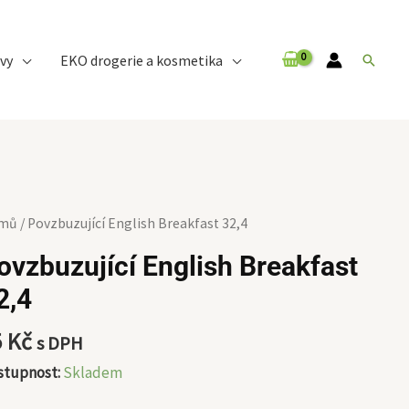
vy
EKO drogerie a kosmetika
Hledat
zbuzující
mů
/ Povzbuzující English Breakfast 32,4
lish
ovzbuzující English Breakfast
akfast
2,4
4
ožství
5
Kč
s DPH
stupnost:
Skladem