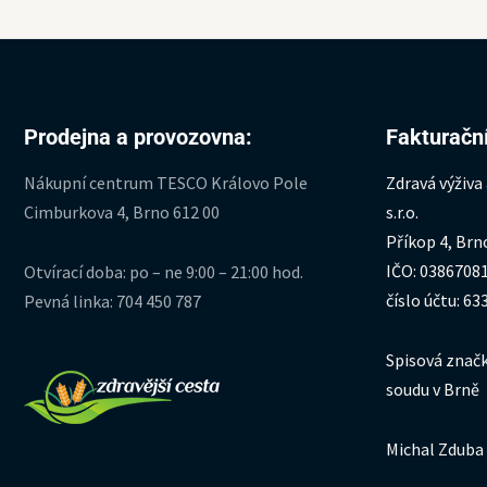
Prodejna a provozovna:
Fakturační
Nákupní centrum TESCO Královo Pole
Zdravá výživa
Cimburkova 4, Brno 612 00
s.r.o.
Příkop 4, Brn
IČO: 0386708
Otvírací doba: po – ne 9:00 – 21:00 hod.
číslo účtu: 6
Pevná linka: 704 450 787
Spisová značk
soudu v Brně
Michal Zduba 