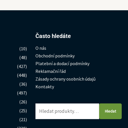
Hledat:
Často hledáte
O nás
(10)
Obchodní podmínky
(48)
Platební a dodací podmínky
(427)
Reklamační řád
(448)
Zásady ochrany osobních údajů
(36)
Kontakty
(497)
(26)
(25)
Hledat
(21)