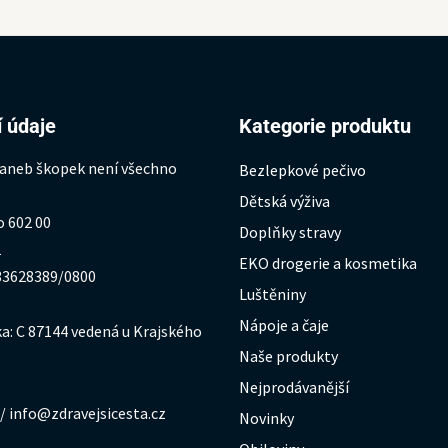
 údaje
Kategorie produktu
 aneb škopek není všechno
Bezlepkové pečivo
Dětská výživa
o 602 00
Doplňky stravy
1
EKO drogerie a kosmetika
333628389/0800
Luštěniny
Nápoje a čaje
a: C 87144 vedená u Krajského
Naše produkty
Nejprodávanější
/ info@zdravejsicesta.cz
Novinky