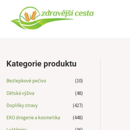
Přeskočit
na
obsah
Kategorie produktu
Bezlepkové pečivo
(10)
Dětská výživa
(48)
Doplňky stravy
(427)
EKO drogerie a kosmetika
(448)
Luštěniny
(36)