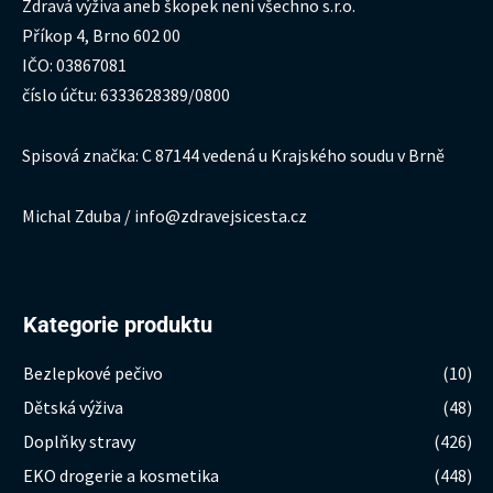
Zdravá výživa aneb škopek není všechno s.r.o.
Příkop 4, Brno 602 00
IČO: 03867081
číslo účtu: 6333628389/0800
Spisová značka: C 87144 vedená u Krajského soudu v Brně
Michal Zduba / info@zdravejsicesta.cz
Kategorie produktu
Bezlepkové pečivo
(10)
Dětská výživa
(48)
Doplňky stravy
(426)
EKO drogerie a kosmetika
(448)