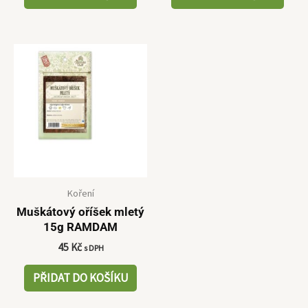
Koření
Muškátový oříšek mletý
15g RAMDAM
45
Kč
s DPH
PŘIDAT DO KOŠÍKU