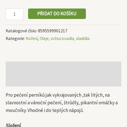
PŘIDAT DO KOŠÍKU
Katalogové číslo:
8595599901217
Kategorie:
Koření
,
Oleje, ochucovadla, sladidla
Popis
Další informace
Pro pečení perníků jak vykrajovaných ,tak litých, na
slavnostní a vánoční pečení, štrůdly, pikantní omáčky a
moučníky. Vhodné i do teplých nápojů.
Složení