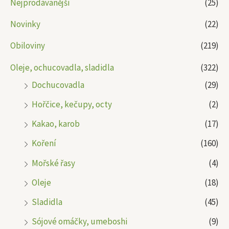
Nejprodávanější
(25)
Novinky
(22)
Obiloviny
(219)
Oleje, ochucovadla, sladidla
(322)
Dochucovadla
(29)
Hořčice, kečupy, octy
(2)
Kakao, karob
(17)
Koření
(160)
Mořské řasy
(4)
Oleje
(18)
Sladidla
(45)
Sójové omáčky, umeboshi
(9)