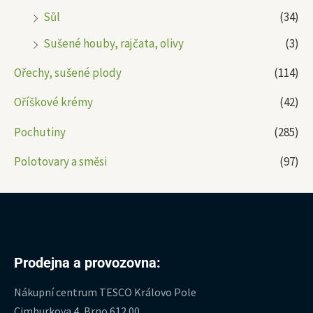
Sůl
(34)
Sušené houby, rajčata, olivy
(3)
Ořechy, sušené plody
(114)
Oříškové krémy
(42)
Pochutiny
(285)
Polotovary a směsi
(97)
Prodejna a provozovna:
Nákupní centrum TESCO Královo Pole
Cimburkova 4, Brno 612 00