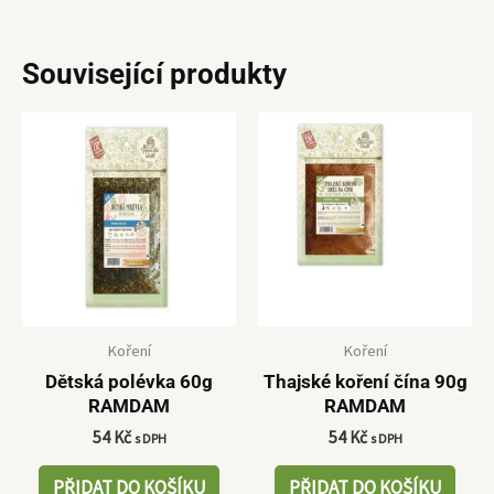
Související produkty
Koření
Koření
Dětská polévka 60g
Thajské koření čína 90g
RAMDAM
RAMDAM
54
Kč
54
Kč
s DPH
s DPH
PŘIDAT DO KOŠÍKU
PŘIDAT DO KOŠÍKU