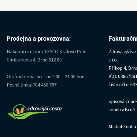
Prodejna a provozovna:
Fakturační
Nákupní centrum TESCO Královo Pole
Zdravá výživa
Cimburkova 4, Brno 612 00
s.r.o.
Příkop 4, Brn
IČO: 0386708
Otvírací doba: po – ne 9:00 – 21:00 hod.
číslo účtu: 6
Pevná linka: 704 450 787
Spisová značk
soudu v Brně
Michal Zduba 