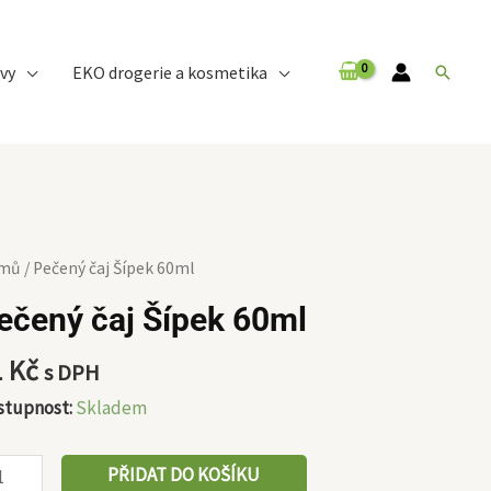
vy
EKO drogerie a kosmetika
Hledat
čený
mů
/ Pečený čaj Šípek 60ml
ečený čaj Šípek 60ml
pek
ml
1
Kč
s DPH
ožství
stupnost:
Skladem
PŘIDAT DO KOŠÍKU