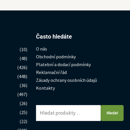
Hledat:
Často hledáte
O nás
(10)
Obchodní podmínky
(48)
Platební a dodací podmínky
(426)
Reklamační řád
(448)
Zásady ochrany osobních údajů
(36)
Kontakty
(497)
(26)
(25)
Hledat
(22)