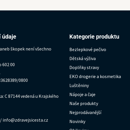
 údaje
Kategorie produktu
 aneb škopek není všechno
Bezlepkové pečivo
Dětská výživa
o 602 00
Doplňky stravy
1
EKO drogerie a kosmetika
333628389/0800
Luštěniny
Nápoje a čaje
a: C 87144 vedená u Krajského
Naše produkty
Nejprodávanější
/ info@zdravejsicesta.cz
Novinky