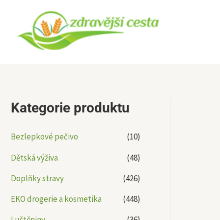
Přeskočit
na
obsah
Kategorie produktu
Bezlepkové pečivo
(10)
Dětská výživa
(48)
Doplňky stravy
(426)
EKO drogerie a kosmetika
(448)
Luštěniny
(36)