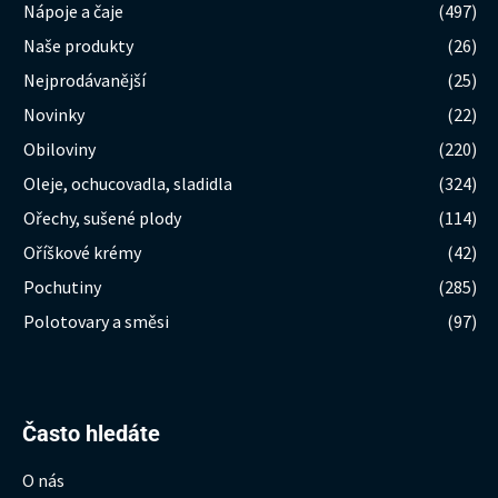
Nápoje a čaje
(497)
Naše produkty
(26)
Nejprodávanější
(25)
Novinky
(22)
Obiloviny
(220)
Oleje, ochucovadla, sladidla
(324)
Ořechy, sušené plody
(114)
Oříškové krémy
(42)
Pochutiny
(285)
Polotovary a směsi
(97)
Hledat:
Často hledáte
O nás