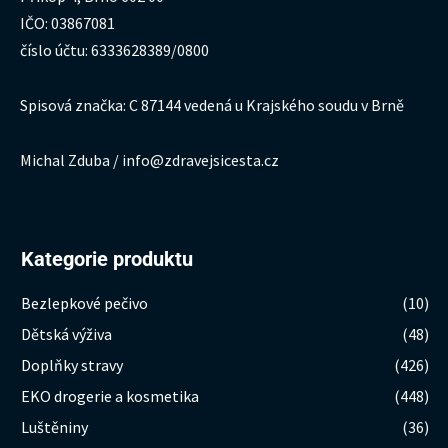
IČO: 03867081
číslo účtu: 6333628389/0800
Spisová značka: C 87144 vedená u Krajského soudu v Brně
Michal Zduba / info@zdravejsicesta.cz
Kategorie produktu
Bezlepkové pečivo
(10)
Dětská výživa
(48)
Doplňky stravy
(426)
EKO drogerie a kosmetika
(448)
Luštěniny
(36)