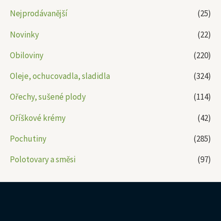
Nejprodávanější
(25)
Novinky
(22)
Obiloviny
(220)
Oleje, ochucovadla, sladidla
(324)
Ořechy, sušené plody
(114)
Oříškové krémy
(42)
Pochutiny
(285)
Polotovary a směsi
(97)