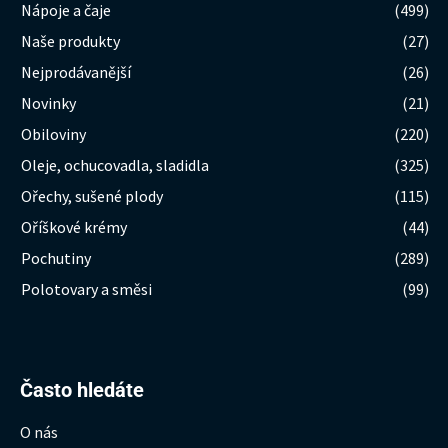
Nápoje a čaje
(499)
Naše produkty
(27)
Nejprodávanější
(26)
Novinky
(21)
Obiloviny
(220)
Oleje, ochucovadla, sladidla
(325)
Ořechy, sušené plody
(115)
Oříškové krémy
(44)
Pochutiny
(289)
Polotovary a směsi
(99)
Hledat:
Často hledáte
O nás