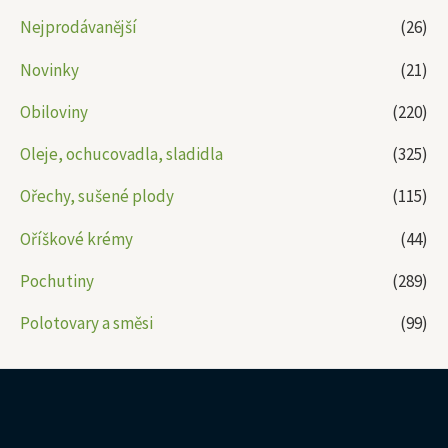
Nejprodávanější
(26)
Novinky
(21)
Obiloviny
(220)
Oleje, ochucovadla, sladidla
(325)
Ořechy, sušené plody
(115)
Oříškové krémy
(44)
Pochutiny
(289)
Polotovary a směsi
(99)