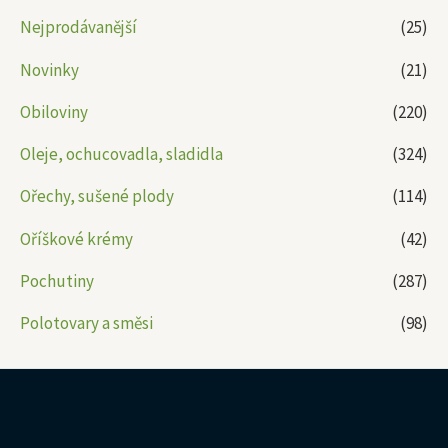
Nejprodávanější
(25)
Novinky
(21)
Obiloviny
(220)
Oleje, ochucovadla, sladidla
(324)
Ořechy, sušené plody
(114)
Oříškové krémy
(42)
Pochutiny
(287)
Polotovary a směsi
(98)