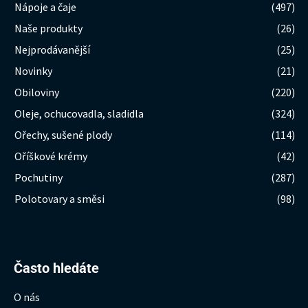
Nápoje a čaje
(497)
Naše produkty
(26)
Nejprodávanější
(25)
Novinky
(21)
Obiloviny
(220)
Oleje, ochucovadla, sladidla
(324)
Ořechy, sušené plody
(114)
Oříškové krémy
(42)
Pochutiny
(287)
Polotovary a směsi
(98)
Hledat:
Často hledáte
O nás