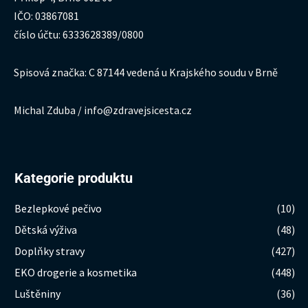
IČO: 03867081
číslo účtu: 6333628389/0800
Spisová značka: C 87144 vedená u Krajského soudu v Brně
Michal Zduba / info@zdravejsicesta.cz
Kategorie produktu
Bezlepkové pečivo
(10)
Dětská výživa
(48)
Doplňky stravy
(427)
EKO drogerie a kosmetika
(448)
Luštěniny
(36)