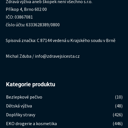
Zdravá výživa aneb škopek není všechno s.r.o.
Příkop 4, Brno 602 00
IČO: 03867081
číslo účtu: 6333628389/0800
Spisová značka: C 87144 vedená u Krajského soudu v Brně
Michal Zduba / info@zdravejsicesta.cz
Kategorie produktu
Bezlepkové pečivo
(10)
Dětská výživa
(48)
Doplňky stravy
(426)
EKO drogerie a kosmetika
(446)