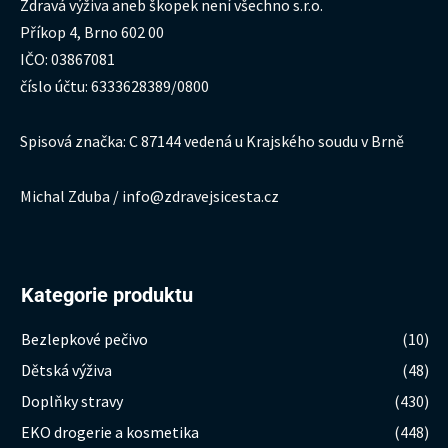
Zdravá výživa aneb škopek není všechno s.r.o.
Příkop 4, Brno 602 00
IČO: 03867081
číslo účtu: 6333628389/0800
Spisová značka: C 87144 vedená u Krajského soudu v Brně
Michal Zduba / info@zdravejsicesta.cz
Kategorie produktu
Bezlepkové pečivo
(10)
Dětská výživa
(48)
Doplňky stravy
(430)
EKO drogerie a kosmetika
(448)