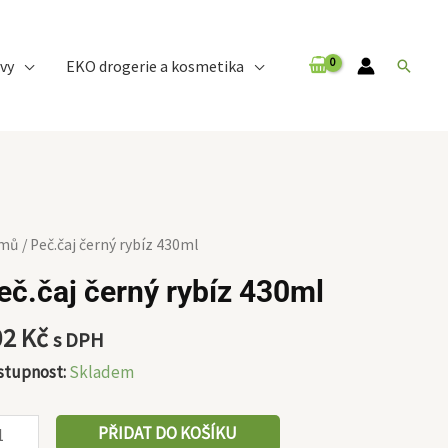
vy
EKO drogerie a kosmetika
Hledat
.čaj
mů
/ Peč.čaj černý rybíz 430ml
ný
eč.čaj černý rybíz 430ml
íz
0ml
02
Kč
s DPH
ožství
stupnost:
Skladem
PŘIDAT DO KOŠÍKU