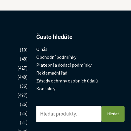
Hledat:
Často hledáte
O nás
(10)
Obchodní podmínky
(48)
Platební a dodací podmínky
(427)
Reklamační řád
(448)
Zásady ochrany osobních údajů
(36)
Kontakty
(497)
(26)
(25)
Hledat
(21)