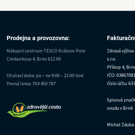
Prodejna a provozovna:
Fakturační
Nákupní centrum TESCO Královo Pole
Zdravá výživa
Cimburkova 4, Brno 612 00
s.r.o.
Příkop 4, Brn
IČO: 0386708
Otvírací doba: po – ne 9:00 – 21:00 hod.
číslo účtu: 6
Pevná linka: 704 450 787
Spisová značk
soudu v Brně
Michal Zduba 