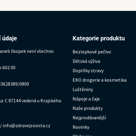
 údaje
Kategorie produktu
 aneb škopek není všechno
Bezlepkové pečivo
Dětská výživa
o 602 00
Doplňky stravy
1
EKO drogerie a kosmetika
333628389/0800
Luštěniny
Nápoje a čaje
a: C 87144 vedená u Krajského
Naše produkty
Nejprodávanější
/ info@zdravejsicesta.cz
Novinky