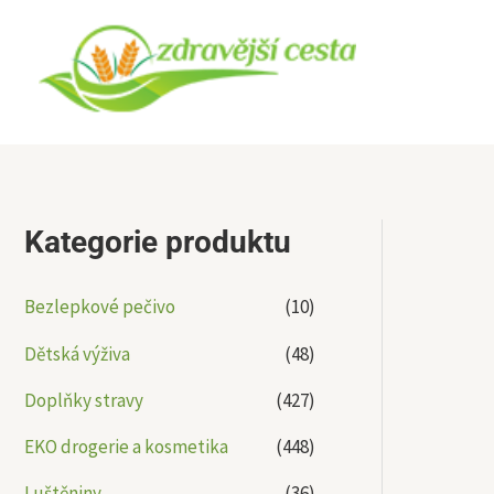
Přeskočit
na
obsah
Kategorie produktu
Bezlepkové pečivo
(10)
Dětská výživa
(48)
Doplňky stravy
(427)
EKO drogerie a kosmetika
(448)
Luštěniny
(36)