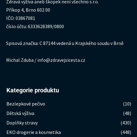
Zdravá výživa aneb škopek není všechno s.r.o.
Příkop 4, Brno 602 00
IČO: 03867081
číslo účtu: 6333628389/0800
Spisová značka: C 87144 vedená u Krajského soudu v Brně
Michal Zduba / info@zdravejsicesta.cz
Kategorie produktu
Bezlepkové pečivo
(10)
Dětská výživa
(48)
Doplňky stravy
(430)
EKO drogerie a kosmetika
(448)