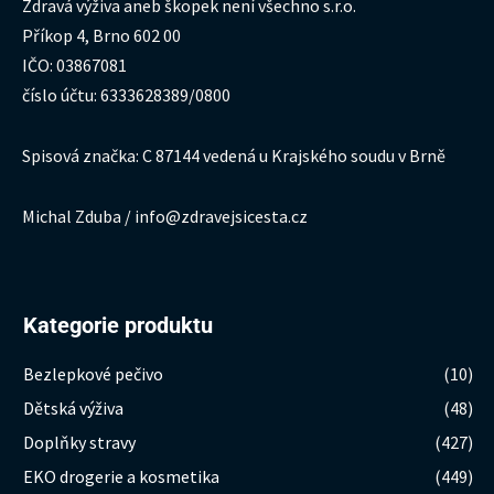
Zdravá výživa aneb škopek není všechno s.r.o.
Příkop 4, Brno 602 00
IČO: 03867081
číslo účtu: 6333628389/0800
Spisová značka: C 87144 vedená u Krajského soudu v Brně
Michal Zduba / info@zdravejsicesta.cz
Kategorie produktu
Bezlepkové pečivo
(10)
Dětská výživa
(48)
Doplňky stravy
(427)
EKO drogerie a kosmetika
(449)