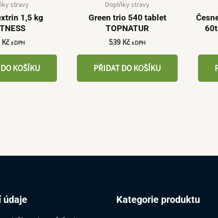
ňky stravy
Doplňky stravy
xtrin 1,5 kg
Green trio 540 tablet
Česne
ITNESS
TOPNATUR
60t
5
Kč
539
Kč
s DPH
s DPH
 DO KOŠÍKU
PŘIDAT DO KOŠÍKU
 údaje
Kategorie produktu