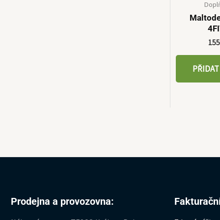
Dopl
Maltode
4F
15
PŘIDAT
Prodejna a provozovna:
Fakturační