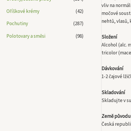
vliv na normál
Oříškové krémy
(42)
močové sousta
nehtů, vlasů, 
Pochutiny
(287)
Polotovary a směsi
(98)
Složení
Alcohol (alc. 
tricolor (mac
Dávkování
1-2 čajové lži
Skladování
Skladujte v s
Země původu
Česká republi