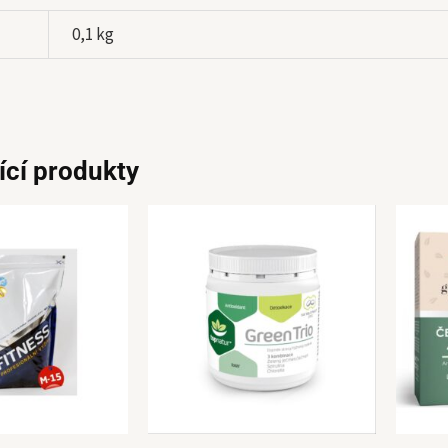
0,1 kg
ící produkty