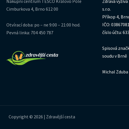
Nákupní centrum TESCO Královo Pole
Zdravá výživa
Cimburkova 4, Brno 612 00
s.r.o.
Příkop 4, Brn
IČO: 0386708
Otvírací doba: po – ne 9:00 – 21:00 hod.
číslo účtu: 6
Pevná linka: 704 450 787
Spisová značk
soudu v Brně
Michal Zduba 
Copyright © 2026 | Zdravější cesta