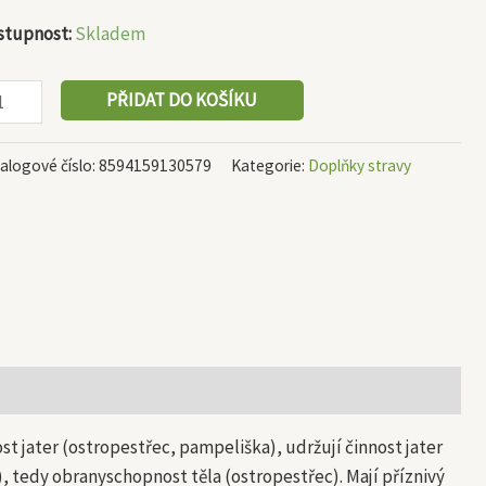
stupnost:
Skladem
PŘIDAT DO KOŠÍKU
alogové číslo:
8594159130579
Kategorie:
Doplňky stravy
 jater (ostropestřec, pampeliška), udržují činnost jater
, tedy obranyschopnost těla (ostropestřec). Mají příznivý