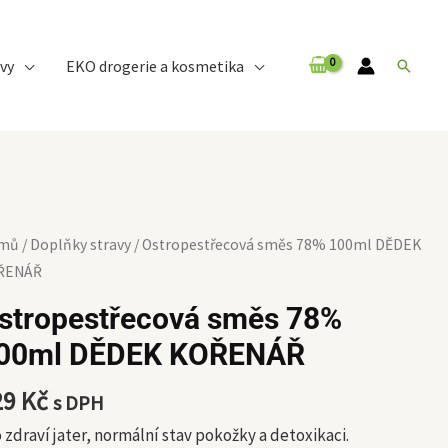
vy
EKO drogerie a kosmetika
Hledat
tropestřecová
mů
/
Doplňky stravy
/ Ostropestřecová směs 78% 100ml DĚDEK
ěs
ŘENÁŘ
%
stropestřecová směs 78%
0ml
00ml DĚDEK KOŘENÁŘ
DEK
ŘENÁŘ
29
Kč
s DPH
ožství
 zdraví jater, normální stav pokožky a detoxikaci.