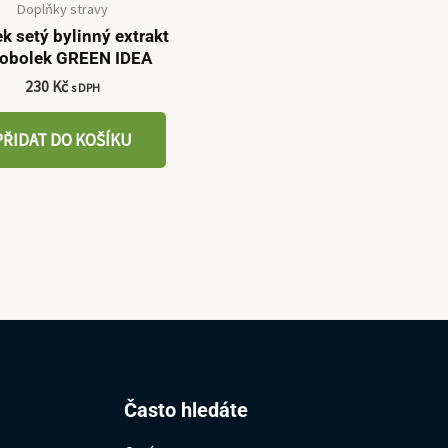
Doplňky stravy
k setý bylinný extrakt
obolek GREEN IDEA
230
Kč
s DPH
PŘIDAT DO KOŠÍKU
Hledat:
Často hledáte