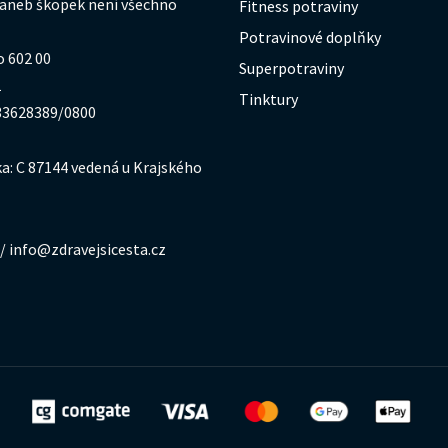
 aneb škopek není všechno
Fitness potraviny
Potravinové doplňky
o 602 00
Superpotraviny
1
Tinktury
333628389/0800
a: C 87144 vedená u Krajského
/ info@zdravejsicesta.cz