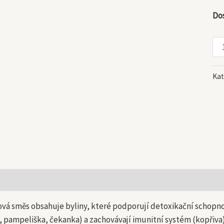
Do
Kat
 informace
vá směs obsahuje byliny, které podporují detoxikační schopnost
, pampeliška, čekanka) a zachovávají imunitní systém (kopřiva)