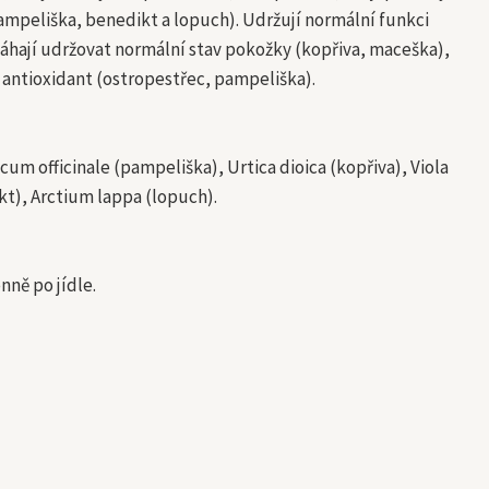
pampeliška, benedikt a lopuch). Udržují normální funkci
áhají udržovat normální stav pokožky (kopřiva, maceška),
o antioxidant (ostropestřec, pampeliška).
um officinale (pampeliška), Urtica dioica (kopřiva), Viola
kt), Arctium lappa (lopuch).
nně po jídle.