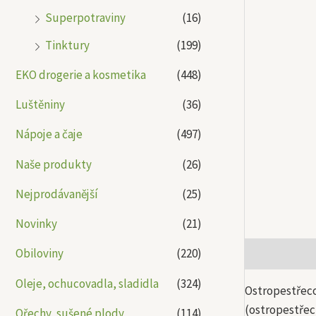
Superpotraviny
(16)
Tinktury
(199)
EKO drogerie a kosmetika
(448)
Luštěniny
(36)
Nápoje a čaje
(497)
Naše produkty
(26)
Nejprodávanější
(25)
Novinky
(21)
Obiloviny
(220)
Popis
Další
Oleje, ochucovadla, sladidla
(324)
Ostropestřeco
(ostropestřec
Ořechy, sušené plody
(114)