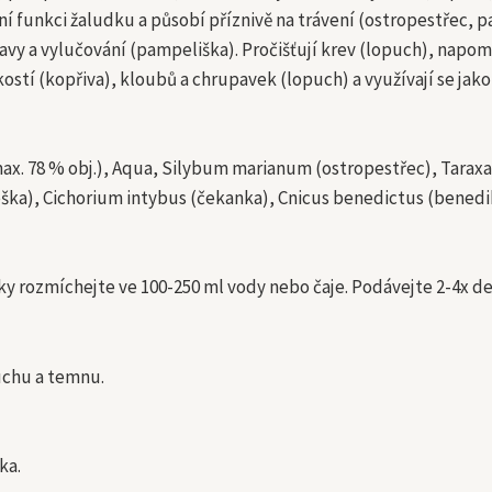
ní funkci žaludku a působí příznivě na trávení (ostropestřec, 
vy a vylučování (pampeliška). Pročišťují krev (lopuch), napom
kostí (kopřiva), kloubů a chrupavek (lopuch) a využívají se jak
max. 78 % obj.), Aqua, Silybum marianum (ostropestřec), Taraxac
eška), Cichorium intybus (čekanka), Cnicus benedictus (benedi
čky rozmíchejte ve 100-250 ml vody nebo čaje. Podávejte 2-4x de
uchu a temnu.
ka.