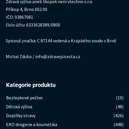
Zdravá výživa aneb škopek není všechno s.r.o.
Příkop 4, Brno 602 00
IČO: 03867081
číslo účtu: 6333628389/0800
Spisová značka: C 87144 vedená u Krajského soudu v Brně
Michal Zduba / info@zdravejsicesta.cz
Kategorie produktu
Bezlepkové pečivo
(10)
Dětská výživa
(48)
Doplňky stravy
(426)
EKO drogerie a kosmetika
(448)