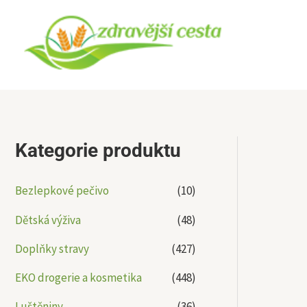
Přeskočit
na
obsah
Kategorie produktu
Bezlepkové pečivo
(10)
Dětská výživa
(48)
Doplňky stravy
(427)
EKO drogerie a kosmetika
(448)
Luštěniny
(36)