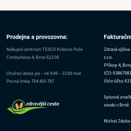
Prodejna a provozovna:
Fakturační
Nákupní centrum TESCO Královo Pole
Zdravá výživa
Cimburkova 4, Brno 612 00
s.r.o.
Příkop 4, Brn
IČO: 0386708
Otvírací doba: po – ne 9:00 – 21:00 hod.
číslo účtu: 6
Pevná linka: 704 450 787
Spisová značk
soudu v Brně
Michal Zduba 