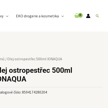
vy
EKO drogerie a kosmetika
Hledat
mů
/ Olej ostropestřec 500ml IONAQUA
lej ostropestřec 500ml
ONAQUA
alogové číslo:
8594174280204