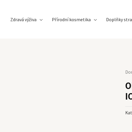
Zdravá výživa
Přírodní kosmetika
Doplňky stra
Do
O
I
Kat