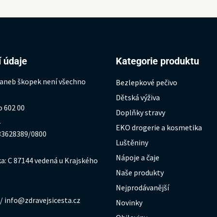
 údaje
Kategorie produktu
 aneb škopek není všechno
Bezlepkové pečivo
Dětská výživa
o 602 00
Doplňky stravy
1
EKO drogerie a kosmetika
333628389/0800
Luštěniny
Nápoje a čaje
a: C 87144 vedená u Krajského
Naše produkty
Nejprodávanější
/ info@zdravejsicesta.cz
Novinky