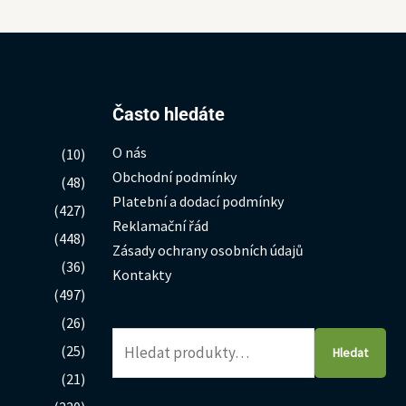
Hledat:
Často hledáte
O nás
(10)
Obchodní podmínky
(48)
Platební a dodací podmínky
(427)
Reklamační řád
(448)
Zásady ochrany osobních údajů
(36)
Kontakty
(497)
(26)
(25)
Hledat
(21)