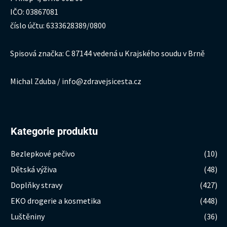
IČO: 03867081
číslo účtu: 6333628389/0800
Spisová značka: C 87144 vedená u Krajského soudu v Brně
Michal Zduba / info@zdravejsicesta.cz
Kategorie produktu
Bezlepkové pečivo
(10)
Dětská výživa
(48)
Doplňky stravy
(427)
EKO drogerie a kosmetika
(448)
Luštěniny
(36)