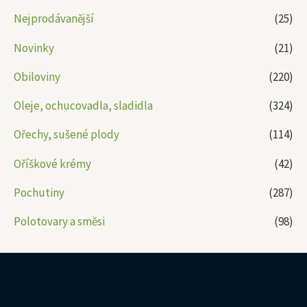
Nejprodávanější
(25)
Novinky
(21)
Obiloviny
(220)
Oleje, ochucovadla, sladidla
(324)
Ořechy, sušené plody
(114)
Oříškové krémy
(42)
Pochutiny
(287)
Polotovary a směsi
(98)