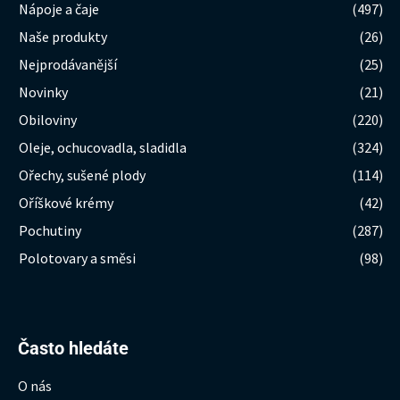
Nápoje a čaje
(497)
Naše produkty
(26)
Nejprodávanější
(25)
Novinky
(21)
Obiloviny
(220)
Oleje, ochucovadla, sladidla
(324)
Ořechy, sušené plody
(114)
Oříškové krémy
(42)
Pochutiny
(287)
Polotovary a směsi
(98)
Hledat:
Často hledáte
O nás