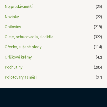
Nejprodávanější
(25)
Novinky
(22)
Obiloviny
(219)
Oleje, ochucovadla, sladidla
(322)
Ořechy, sušené plody
(114)
Oříškové krémy
(42)
Pochutiny
(285)
Polotovary a směsi
(97)