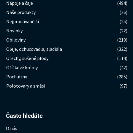
Nápoje a čaje
(494)
Naše produkty
(26)
Nejprodávanější
(25)
Novinky
(22)
Obiloviny
(219)
Oleje, ochucovadla, sladidla
(322)
Ořechy, sušené plody
(114)
Oříškové krémy
(42)
Pochutiny
(285)
Polotovary a směsi
(97)
Hledat:
Často hledáte
O nás