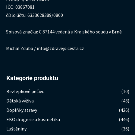
IČO: 03867081
číslo účtu: 6333628389/0800
Spisová značka: C 87144 vedená u Krajského soudu v Brně
Michal Zduba / info@zdravejsicesta.cz
Kategorie produktu
Bezlepkové pečivo
(10)
Dětská výživa
(48)
Doplňky stravy
(426)
EKO drogerie a kosmetika
(446)
Luštěniny
(36)