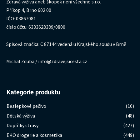
Zdravá výživa aneb škopek není všechno s.r.o.
Příkop 4, Brno 602 00
IČO: 03867081
číslo účtu: 6333628389/0800
Spisová značka: C 87144 vedená u Krajského soudu v Brně
Michal Zduba / info@zdravejsicesta.cz
Kategorie produktu
Bezlepkové pečivo
(10)
Dětská výživa
(48)
Doplňky stravy
(427)
EKO drogerie a kosmetika
(449)