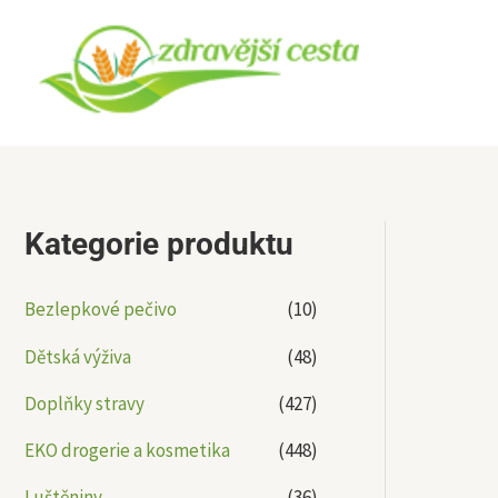
Přeskočit
na
obsah
Kategorie produktu
Bezlepkové pečivo
(10)
Dětská výživa
(48)
Doplňky stravy
(427)
EKO drogerie a kosmetika
(448)
Luštěniny
(36)