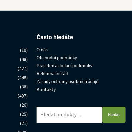
Hledat:
Často hledáte
O nás
(10)
Obchodní podmínky
(48)
Platební a dodací podmínky
(427)
Reklamační řád
(448)
Zásady ochrany osobních údajů
(36)
Kontakty
(497)
(26)
(25)
Hledat
(21)