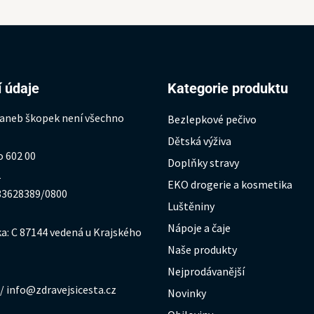
 údaje
Kategorie produktu
 aneb škopek není všechno
Bezlepkové pečivo
Dětská výživa
o 602 00
Doplňky stravy
1
EKO drogerie a kosmetika
333628389/0800
Luštěniny
Nápoje a čaje
a: C 87144 vedená u Krajského
Naše produkty
Nejprodávanější
/ info@zdravejsicesta.cz
Novinky