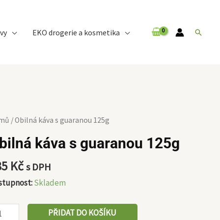
vy
EKO drogerie a kosmetika
Hledat
lná
mů
/ Obilná káva s guaranou 125g
va
bilná káva s guaranou 125g
aranou
85
Kč
s DPH
5g
stupnost:
Skladem
ožství
PŘIDAT DO KOŠÍKU