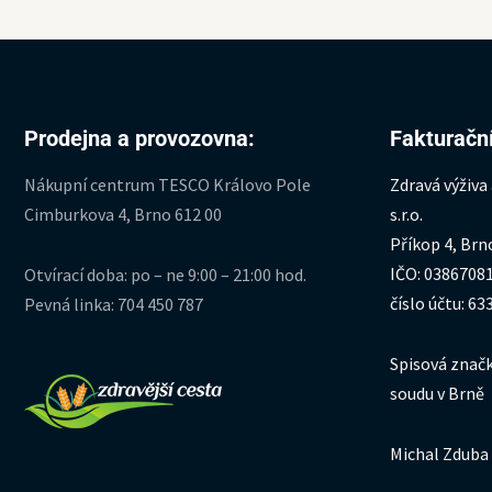
Prodejna a provozovna:
Fakturační
Nákupní centrum TESCO Královo Pole
Zdravá výživa
Cimburkova 4, Brno 612 00
s.r.o.
Příkop 4, Brn
IČO: 0386708
Otvírací doba: po – ne 9:00 – 21:00 hod.
číslo účtu: 6
Pevná linka: 704 450 787
Spisová značk
soudu v Brně
Michal Zduba 