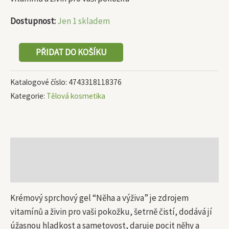
Dostupnost:
Jen 1 skladem
PŘIDAT DO KOŠÍKU
Katalogové číslo:
4743318118376
Kategorie:
Tělová kosmetika
Popis
Další informace
Krémový sprchový gel “Něha a výživa” je zdrojem
vitamínů a živin pro vaši pokožku, šetrně čistí, dodává jí
úžasnou hladkost a sametovost, daruje pocit něhy a