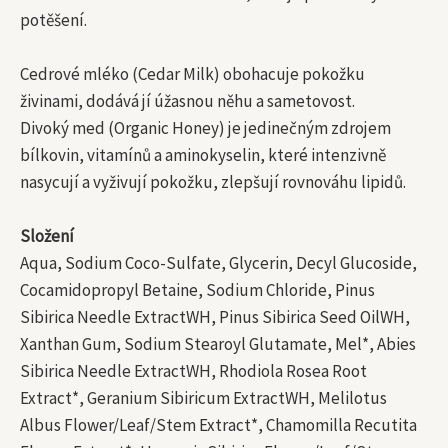
potěšení.
Cedrové mléko (Cedar Milk) obohacuje pokožku
živinami, dodává jí úžasnou něhu a sametovost.
Divoký med (Organic Honey) je jedinečným zdrojem
bílkovin, vitamínů a aminokyselin, které intenzivně
nasycují a vyživují pokožku, zlepšují rovnováhu lipidů.
Složení
Aqua, Sodium Coco-Sulfate, Glycerin, Decyl Glucoside,
Cocamidopropyl Betaine, Sodium Chloride, Pinus
Sibirica Needle ExtractWH, Pinus Sibirica Seed OilWH,
Xanthan Gum, Sodium Stearoyl Glutamate, Mel*, Abies
Sibirica Needle ExtractWH, Rhodiola Rosea Root
Extract*, Geranium Sibiricum ExtractWH, Melilotus
Albus Flower/Leaf/Stem Extract*, Chamomilla Recutita