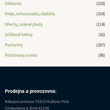
Obiloviny
(220)
Oleje, ochucovadla, sladidla
(324)
Ořechy, sušené plody
(114)
Oříškové krémy
(42)
Pochutiny
(287)
Polotovary a směsi
(98)
Prodejna a provozovna:
Nákupní centrum TESCO Královo Pole
Cimburkova 4, Brno 612 00