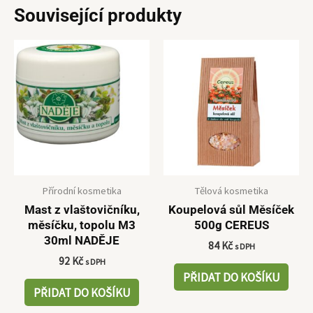
Související produkty
Přírodní kosmetika
Tělová kosmetika
Mast z vlaštovičníku,
Koupelová sůl Měsíček
měsíčku, topolu M3
500g CEREUS
30ml NADĚJE
84
Kč
s DPH
92
Kč
s DPH
PŘIDAT DO KOŠÍKU
PŘIDAT DO KOŠÍKU