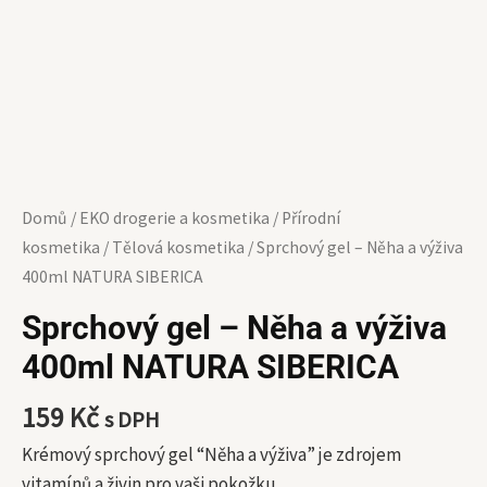
množství
Domů
/
EKO drogerie a kosmetika
/
Přírodní
kosmetika
/
Tělová kosmetika
/ Sprchový gel – Něha a výživa
400ml NATURA SIBERICA
Sprchový gel – Něha a výživa
400ml NATURA SIBERICA
159
Kč
s DPH
Krémový sprchový gel “Něha a výživa” je zdrojem
vitamínů a živin pro vaši pokožku