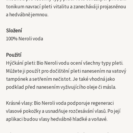
tonikum navrací pleti vitalitu a zanechává ji projasněnou
a hedvábně jemnou.
Složení
100% Neroli voda
Použití
Hýčkání pleti: Bio Neroli vodu ocení všechny typy pleti.
Můžete ji použít pro dočištění pleti nanesením na vatový
tampónek a setřením nečistot. Je také vhodná jako
podklad před nanesením vyživujícího oleje či másla.
Krásné vlasy: Bio Neroli voda podporuje regeneraci
vlasové pokožky a usnadňuje rozčesávání vlasů. Po její
aplikaci budou vlasy hedvábně hladké a voňavé.